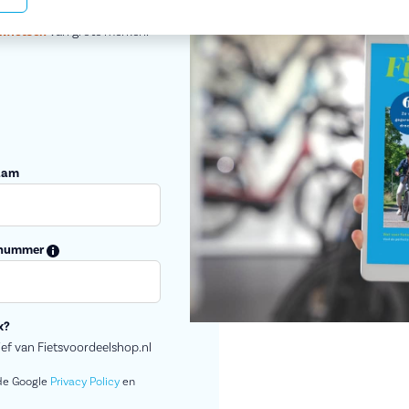
rts.
kfietsen
van grote merken.
aam
nnummer
x?
ief van Fietsvoordeelshop.nl
de Google
Privacy Policy
en