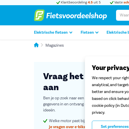
Klantbeoordeling
4.5
uit 5
Vaste
sch
Elektrische fietsen
Fietsen
Elektrische 
Magazines
Your privac
Vraag het gratis Fi
We respect your right
aan
analytical, and targe
better and ensure you
Ben je op zoek naar een e-bike en kan je wel wat in
based on click behavi
gegevens in en ontvang direct ons digitale Fietsm
cookie policy (in Dut
ideeën.
privacy.
Welke motor past bij jou? En hoe groot moet e
Set preferences
je vragen over e-bikes.