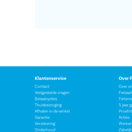
Klantenservice
Over 
Contact
Over o
Veelgestelde vragen
Fietsad
Betaalopties
Fietsm
Thuisbezorging
5 jaar 
Afhalen in de winkel
Proefri
Garantie
Acties
Verzekering
Werken
Onderhoud
Zakelijk