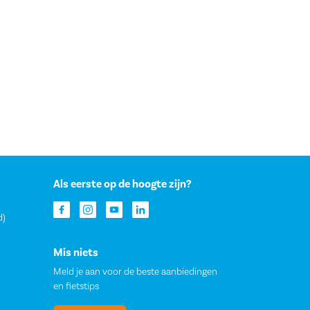
Als eerste op de hoogte zijn?
d)
Mis niets
Meld je aan voor de beste aanbiedingen
en fietstips