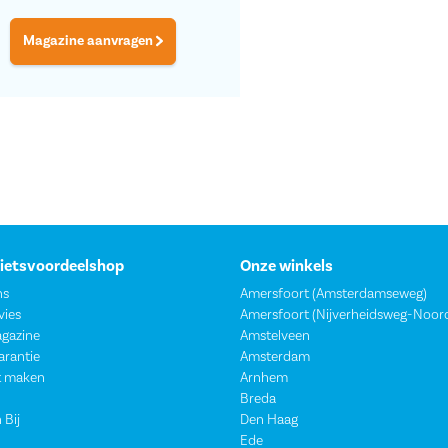
Magazine aanvragen
Fietsvoordeelshop
Onze winkels
ns
Amersfoort (Amsterdamseweg)
vies
Amersfoort (Nijverheidsweg-Noor
agazine
Amstelveen
garantie
Amsterdam
t maken
Arnhem
Breda
 Bij
Den Haag
Ede