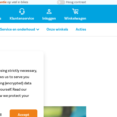
antie
op veel e-bikes
Hoog contrast
s
Klantenservice
Inloggen
Winkelwagen
Service en onderhoud
Onze winkels
Acties
sing strictly necessary,
ows us to serve you
ing (encrypted) data
ourself. Read our
how we protect your
ll
Accept