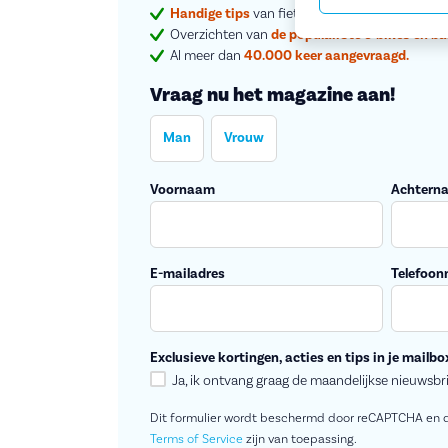
Handige tips
van fietsliefhebbers en onze expe
Overzichten van
de populairste e-bikes en ba
Al meer dan
40.000 keer aangevraagd.
Vraag nu het magazine aan!
Man
Vrouw
Voornaam
Achtern
E-mailadres
Telefoo
Exclusieve kortingen, acties en tips in je mailbo
Ja, ik ontvang graag de maandelijkse nieuwsbr
Dit formulier wordt beschermd door reCAPTCHA en 
Terms of Service
zijn van toepassing.