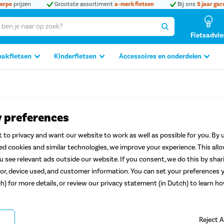
erpe
prijzen
Grootste assortiment
a-merk fietsen
Bij ons
5 jaar gar
Fietsadvie
bakfietsen
Kinderfietsen
Accessoires en onderdelen
y preferences
etsmagazine
 to privacy and want our website to work as well as possible for you. By u
ted cookies and similar technologies, we improve your experience. This all
 see relevant ads outside our website. If you consent, we do this by shar
spiratie gebruiken? Vul je
or, device used, and customer information. You can set your preferences y
agazine, boordevol tips en
ch) for more details, or review our privacy statement (in Dutch) to learn 
en accu zijn?
Antwoord op al
Reject A