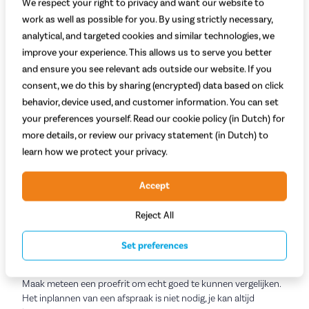
We respect your right to privacy and want our website to
Zondag
Gesloten
work as well as possible for you. By using strictly necessary,
analytical, and targeted cookies and similar technologies, we
improve your experience. This allows us to serve you better
Zo bereik je onze winkel
and ensure you see relevant ads outside our website. If you
Kom je met de auto naar Fietsvoordeelshop Hilversum? Direct
consent, we do this by sharing (encrypted) data based on click
bij de winkel is voldoende parkeergelegenheid op de Admiraal de
Ruyterlaan.
behavior, device used, and customer information. You can set
your preferences yourself. Read our cookie policy (in Dutch) for
more details, or review our privacy statement (in Dutch) to
Kom langs bij Fietsvoordeelshop Hilversum
learn how we protect your privacy.
Fiets kopen in Hilversum? Ontdek onze prachtige fietsenwinkel
aan de Admiraal de Ruyterlaan. Je vindt er a-merk
elektrische
Accept
fietsen
,
stadsfietsen
,
fietsaccessoires
en meer. Onze specialisten
staan voor je klaar om je te helpen met het uitzoeken van de
Reject All
perfecte fiets. Let op! In Hilversum leveren wij geen bakfietsen
en voeren wij geen onderhoud uit aan bakfietsen. Voor deze
Set preferences
services kun je terecht bij onze andere vestigingen.
Maak meteen een proefrit om echt goed te kunnen vergelijken.
Het inplannen van een afspraak is niet nodig, je kan altijd