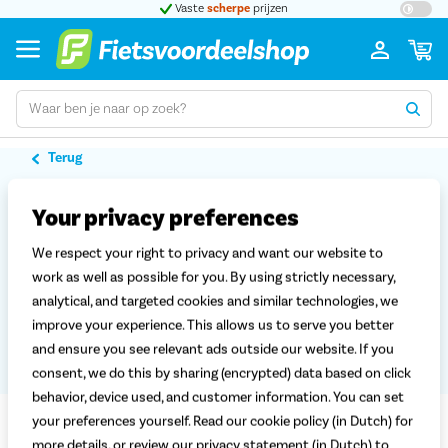
t 5
Vaste
scherpe
prijzen
Groot
Terug
Fiets voordelig het voorjaar in
Your privacy preferences
Ken je de Lentekoopjes van Fietsvoordeelshop.nl al? Heel veel e-bikes,
stadsfietsen en bakfietsen zijn tijdelijk extra zonnig geprijsd. Profiteer
We respect your right to privacy and want our website to
van kortingen tot maar liefst 40 procent!
work as well as possible for you. By using strictly necessary,
analytical, and targeted cookies and similar technologies, we
Bekijk en vergelijk alle actiemodellen hieronder. Bestel direct en laat je
nieuwe fiets snel thuisbezorgen. Wil je jouw droomfiets liever eerst
improve your experience. This allows us to serve you better
testen?
Kom naar een winkel bij jou in de buurt
en maak een proefrit
and ensure you see relevant ads outside our website. If you
in het voorjaarszonnetje.
consent, we do this by sharing (encrypted) data based on click
behavior, device used, and customer information. You can set
your preferences yourself. Read our cookie policy (in Dutch) for
Fiets voordelig het voorjaar in
more details, or review our privacy statement (in Dutch) to