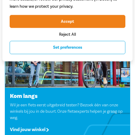
Sorteren
learn how we protect your privacy.
Filter
Filter
Accept
Reject All
Set preferences
Kom langs
Wil je een fiets eerst uitgebreid testen? Bezoek één van onze
winkels bij jou in de buurt. Onze fietsexperts helpen je graag op
weg.
Vind jouw winkel