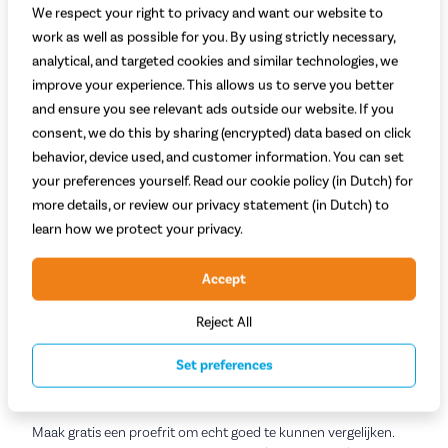
Zondag
Gesloten
We respect your right to privacy and want our website to
work as well as possible for you. By using strictly necessary,
analytical, and targeted cookies and similar technologies, we
Zo bereik je onze winkel
improve your experience. This allows us to serve you better
Fietsvoordeelshop Heerlen is gevestigd aan de Laanderstraat in
and ensure you see relevant ads outside our website. If you
het centrum van Heerlen. Direct bij de winkel is voldoende
consent, we do this by sharing (encrypted) data based on click
parkeergelegenheid. Wil je met het ov komen? Vanaf station
behavior, device used, and customer information. You can set
Heerlen is het ongeveer 5 minuten lopen tot de winkel, via de
your preferences yourself. Read our cookie policy (in Dutch) for
Parallelweg en de Eikenderweg.
more details, or review our privacy statement (in Dutch) to
learn how we protect your privacy.
Kom langs bij Fietsvoordeelshop Heerlen
Accept
Fiets kopen in Heerlen? Vind een model dat perfect bij je past in
onze ruime winkel aan de Laanderstraat. Kom langs voor
Reject All
elektrische fietsen
,
stadsfietsen
,
hybride fietsen
,
bakfietsen
,
speed pedelecs
,
kinderfietsen
,
fietsaccessoires
en meer. Onze
Set preferences
specialisten staan voor je klaar om je te helpen met het
uitzoeken van de perfecte fiets.
Maak gratis een proefrit om echt goed te kunnen vergelijken.