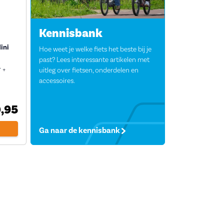
Kennisbank
ini
Hoe weet je welke fiets het beste bij je
past? Lees interessante artikelen met
 +
uitleg over fietsen, onderdelen en
accessoires.
,95
Ga naar de kennisbank