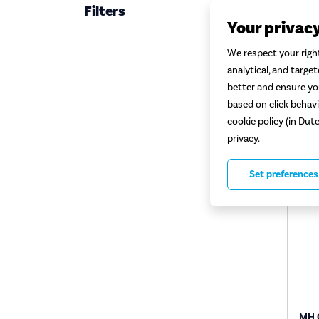
Filters
Disp
Your privac
Bescher
bescher
We respect your right
voor ve
analytical, and targe
zorgelo
better and ensure you
bediene
based on click behavi
display
cookie policy (in Dut
privacy.
Set preferences
MH C