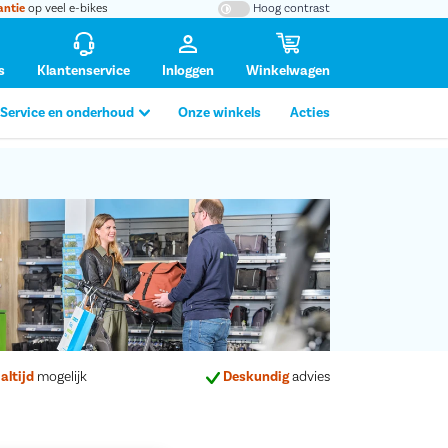
antie
op veel e-bikes
Hoog contrast
s
Klantenservice
Inloggen
Winkelwagen
Service en onderhoud
Onze winkels
Acties
altijd
mogelijk
Deskundig
advies