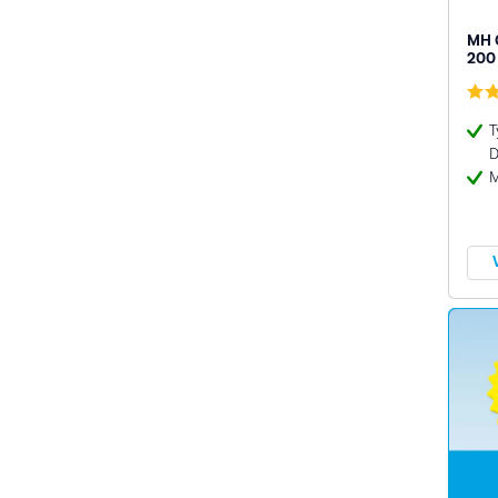
MH C
200
T
D
M