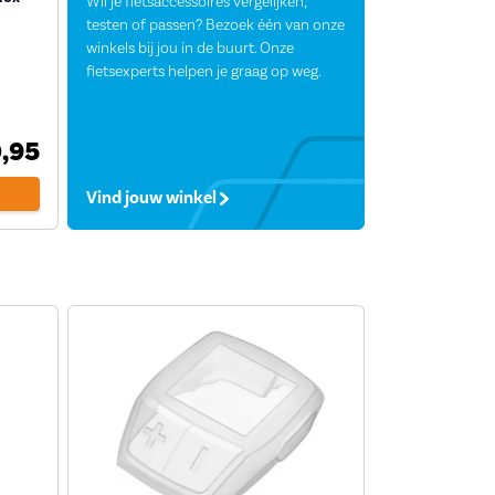
Wil je fietsaccessoires vergelijken,
testen of passen? Bezoek één van onze
winkels bij jou in de buurt. Onze
fietsexperts helpen je graag op weg.
,95
Vind jouw winkel