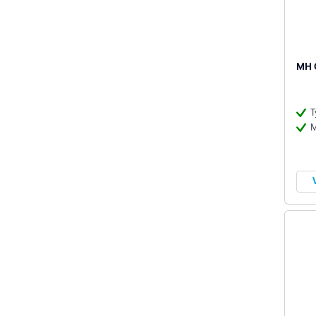
MH C
T
M