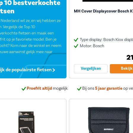
p 10 bestverkochte
etsen
MH Cover Displaycover Bosch K
 Nederland wil ze, en wij hebben ze
n. Vergelijk de Top 10
verkochte fietsen en maak een
frit op je favoriete model. Ben je
Type display: Bosch Kiox displ
ocht? Kom naar de winkel en neem
Motor: Bosch
ieuwe aanwinst gelijk mee naar
2
Vergelijken
Bekijk
ijk de populairste fietsen
Proefrit altijd
mogelijk
Bij ons
5 jaar garantie
op ve