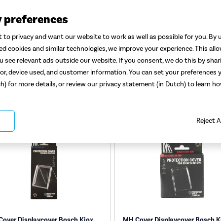
laycovers
y preferences
m het hart van je e-bike met onze hoogwaardige displaycovers voor de fie
ming tegen stof, krassen en weersinvloeden, waardoor de levensduur van j
 to privacy and want our website to work as well as possible for you. By u
rschillende modellen en merken, zijn onze covers eenvoudig te installeren en
ted cookies and similar technologies, we improve your experience. This all
ze fietsritten, wetende dat je display beschermd is. De covers laten je displa
 see relevant ads outside our website. If you consent, we do this by shar
n zijn. En zijn ook voor afneembare displays geschikt. Investeer in de duu
or, device used, and customer information. You can set your preferences y
cover voor langdurig fietsplezier.
ch) for more details, or review our privacy statement (in Dutch) to learn 
Reject A
over Displaycover Bosch Kiox
MH Cover Displaycover Bosch K