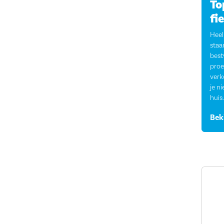
To
fi
Heel
staa
best
proe
verk
je n
huis.
Bek