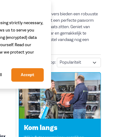
ts. De speciaal ontworpen covers bieden een robuuste
e display verlengd wordt. Met een perfecte pasvorm
sing strictly necessary,
 blijven ze stevig op hun plaats zitten. Geniet van
ows us to serve you
y nog steeds duidelijk leesbaar en gemakkelijk te
ing (encrypted) data
rzaamheid van je e-bike en bestel vandaag nog een
ourself. Read our
how we protect your
Sorteren
13
resultaten
|
Sorteer op:
ll
Accept
Kom langs
iox