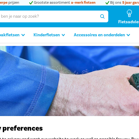
erpe
prijzen
Grootste assortiment
a-merk fietsen
Bij ons
5 jaar gar
Fietsadvie
bakfietsen
Kinderfietsen
Accessoires en onderdelen
y preferences