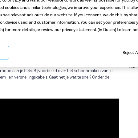
 to privacy and want our website to work as well as possible for you. By u
ted cookies and similar technologies, we improve your experience. This all
kan je goed zelf doen?
 see relevant ads outside our website. If you consent, we do this by shar
or, device used, and customer information. You can set your preferences y
n dat je fiets regelmatig onderhoud krijgt. Natuurlijk kan je je
ch) for more details, or review our privacy statement (in Dutch) to learn 
vicebeurt, maar veel klein onderhoud kan je ook prima zelf
el lees je hoe je je eigen onderhoudsbeurt uitvoert, in 7
Deel 
Reject A
udstips van fietsexpert Ron
Cate
erhoud aan je fiets. Bijvoorbeeld over het schoonmaken van je
em- en versnellingskabels. Gaat het je wat te snel? Onder de