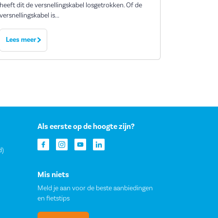
heeft dit de versnellingskabel losgetrokken. Of de
versnellingskabel is...
Lees meer
Als eerste op de hoogte zijn?
d)
Mis niets
Meld je aan voor de beste aanbiedingen
en fietstips