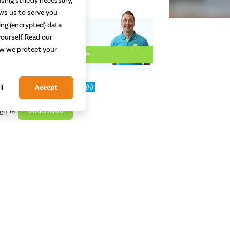
sing strictly necessary,
ows us to serve you
ing (encrypted) data
ourself. Read our
Geschreven door:
how we protect your
Tim
dit bericht:
ll
Accept
gorie:
Onderhoud