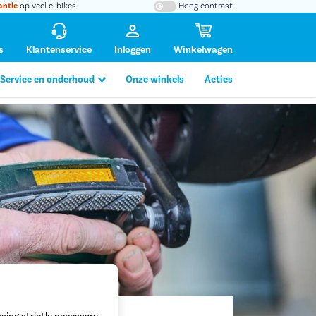
antie
op veel e-bikes
Hoog contrast
s
Klantenservice
Inloggen
Winkelwagen
Service en onderhoud
Onze winkels
Acties