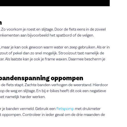
n
Zo voorkom je roest en slijtage. Door de fiets eens in de zoveel
mankementen aan bijvoorbeeld het spatbord of de velgen.
s, maar je kan ook gewoon warm water en zeep gebruiken. Als er in
zout of pekel dan zo snel mogelijk. Strooizout tast namelijk de
er. Als laatste kan je ook je frame waxen. Daarmee bescherm je
e bandenspanning oppompen
op de fiets stapt. Zachte banden verhogen de weerstand. Hierdoor
op de weg en slijtage. En bij e-bikes heeft dit ook een negatieve
oet namelijk harder werken.
or je banden vermeld. Gebruik een
fietspomp
met drukmeter
et oppompen. Controleer in ieder geval om de drie maanden de