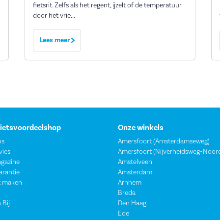
fietsrit. Zelfs als het regent, ijzelt of de temperatuur
door het vrie...
Lees meer
Fietsvoordeelshop
Onze winkels
ns
Amersfoort (Amsterdamseweg)
vies
Amersfoort (Nijverheidsweg-Noor
agazine
Amstelveen
garantie
Amsterdam
t maken
Arnhem
Breda
 Bij
Den Haag
Ede