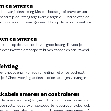
n en smeren
uur van je fietsketting. Met een borsteltje of ontvetter zoals
herm je de ketting tegelijkertijd tegen vuil. Daarna vet je de
n loopt je ketting weer gesmeerd. Let op dat je niet te veel olie
ken en smeren
ectoren op de trappers die van groot belang zijn voor je
toe even invetten om soepel te blijven trappen en een krakend
ichting
er is het belangrijk om de verlichting met enige regelmaat
ijen? Check voor je gaat fietsen of de batterijen vervangen
skabels smeren en controleren
de kabels beschadigd of geknikt zijn. Controleer ze daarom
t een vettende spray om ze soepel te houden. Controleer ook
te ver moet indrukken, moet de kabel worden aangespannen. Voor