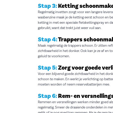
Stap 3:
Ketting schoonmake
Regelmatig invetten zorgt voor een langere levensd
wasbenzine maak je de ketting eerst schoon en besc
ketting in met een speciale fietskettingspray en da
gebruikt, want dat trekt juist weer vuil aan.
Stap 4:
Trappers schoonma
Maak regelmatig de trappers schoon. Er zitten refl
zichtbaarheid in het donker. Ook kan je ze af en 
geluid te voorkomen.
Stap 5:
Zorg voor goede verl
Voor een blijvend goede zichtbaarheid in het donk
schoon te maken. En werkt je verlichting op batter
moeten worden of neem reservebatterijen mee.
Stap 6:
Rem- en versnelling
Remmen en versnellingen werken minder goed als 
regelmatig. Smeer de draaiende onderdelen in me
gelijk of je nog goed kan remmen. Als je de rem 