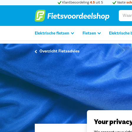
Klantbeoordeling
4.5
uit 5
Vaste
sch
Elektrische fietsen
Fietsen
Elektrische 
Overzicht Fietsadvies
Your privac