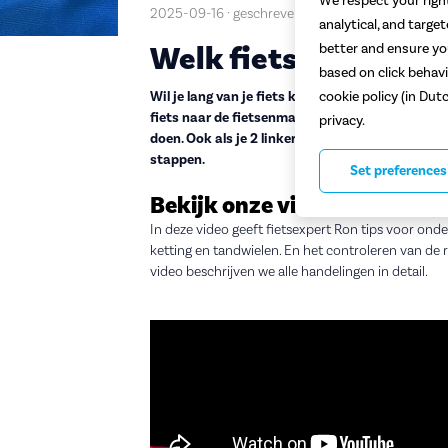
We respect your right
2025-09-16 · geschreven door Tim
analytical, and targe
Welk fietsonderhoud 
better and ensure you
based on click behavi
Wil je lang van je fiets kunnen genieten? Zorg da
cookie policy (in Dut
fiets naar de fietsenmaker brengen voor een ser
privacy.
doen. Ook als je 2 linkerhanden hebt. In dit artik
stappen.
Set preferences
Bekijk onze video: onderho
In deze video geeft fietsexpert Ron tips voor ond
ketting en tandwielen. En het controleren van de r
video beschrijven we alle handelingen in detail.