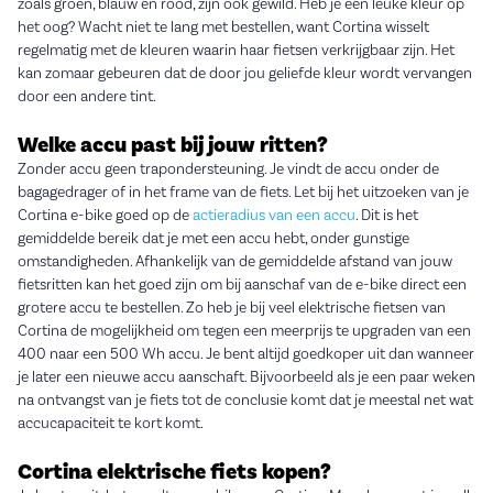
zoals groen, blauw en rood, zijn ook gewild. Heb je een leuke kleur op
het oog? Wacht niet te lang met bestellen, want Cortina wisselt
regelmatig met de kleuren waarin haar fietsen verkrijgbaar zijn. Het
kan zomaar gebeuren dat de door jou geliefde kleur wordt vervangen
door een andere tint.
Welke accu past bij jouw ritten?
Zonder accu geen trapondersteuning. Je vindt de accu onder de
bagagedrager of in het frame van de fiets. Let bij het uitzoeken van je
Cortina e-bike goed op de
actieradius van een accu
. Dit is het
gemiddelde bereik dat je met een accu hebt, onder gunstige
omstandigheden. Afhankelijk van de gemiddelde afstand van jouw
fietsritten kan het goed zijn om bij aanschaf van de e-bike direct een
grotere accu te bestellen. Zo heb je bij veel elektrische fietsen van
Cortina de mogelijkheid om tegen een meerprijs te upgraden van een
400 naar een 500 Wh accu. Je bent altijd goedkoper uit dan wanneer
je later een nieuwe accu aanschaft. Bijvoorbeeld als je een paar weken
na ontvangst van je fiets tot de conclusie komt dat je meestal net wat
accucapaciteit te kort komt.
Cortina elektrische fiets kopen?