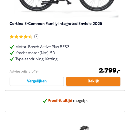
Cortina E-Common Family Integrated Enviolo 2025
(7)
Motor: Bosch Active Plus BES3
Kracht motor (Nm): 50
Type aandrijving: Ketting
2.799,-
Adviesprijs 3.549,-
Vergelijken
Bekijk
Proefrit altijd
mogelijk
Bij ons
5 jaar garantie
op veel e-bikes
Deskundig
advies