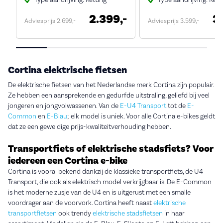
2.399,-
3
Adviesprijs 2.699,-
Adviesprijs 3.599,-
Cortina elektrische fietsen
De elektrische fietsen van het Nederlandse merk Cortina zijn populair.
Ze hebben een aansprekende en gedurfde uitstraling, geliefd bij veel
jongeren en jongvolwassenen. Van de
E-U4 Transport
tot de
E-
Common
en
E-Blau
; elk model is uniek. Voor alle Cortina e-bikes geldt
dat ze een geweldige prijs-kwaliteitverhouding hebben.
Transportfiets of elektrische stadsfiets? Voor
iedereen een Cortina e-bike
Cortina is vooral bekend dankzij de klassieke transportfiets, de U4
Transport, die ook als elektrisch model verkrijgbaar is. De E-Common
is het moderne zusje van de U4 en is uitgerust met een smalle
voordrager aan de voorvork. Cortina heeft naast
elektrische
transportfietsen
ook trendy
elektrische stadsfietsen
in haar