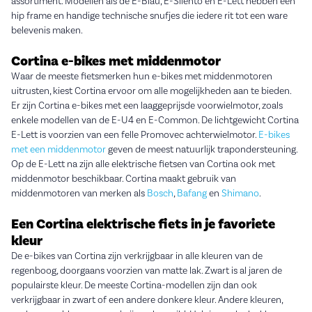
assortiment. Modellen als de E-Blau, E-Silento en E-Lett hebben een
hip frame en handige technische snufjes die iedere rit tot een ware
belevenis maken.
Cortina e-bikes met middenmotor
Waar de meeste fietsmerken hun e-bikes met middenmotoren
uitrusten, kiest Cortina ervoor om alle mogelijkheden aan te bieden.
Er zijn Cortina e-bikes met een laaggeprijsde voorwielmotor, zoals
enkele modellen van de E-U4 en E-Common. De lichtgewicht Cortina
E-Lett is voorzien van een felle Promovec achterwielmotor.
E-bikes
met een middenmotor
geven de meest natuurlijk trapondersteuning.
Op de E-Lett na zijn alle elektrische fietsen van Cortina ook met
middenmotor beschikbaar. Cortina maakt gebruik van
middenmotoren van merken als
Bosch
,
Bafang
en
Shimano
.
Een Cortina elektrische fiets in je favoriete
kleur
De e-bikes van Cortina zijn verkrijgbaar in alle kleuren van de
regenboog, doorgaans voorzien van matte lak. Zwart is al jaren de
populairste kleur. De meeste Cortina-modellen zijn dan ook
verkrijgbaar in zwart of een andere donkere kleur. Andere kleuren,