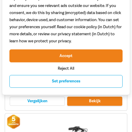
and ensure you see relevant ads outside our website. If you
consent, we do this by sharing (encrypted) data based on click
behavior, device used, and customer information. You can set
your preferences yourself. Read our cookie policy (in Dutch) for
more details, or review our privacy statement (in Dutch) to
learn how we protect your privacy.
Cortina E-Common Family Integrated Enviolo 2026
Accept
Motor: Bosch Active Plus BES3
Reject All
Kracht motor (Nm): 50
Type aandrijving: Ketting
Set preferences
3.299,-
Adviesprijs 3.599,-
Vergelijken
Bekijk