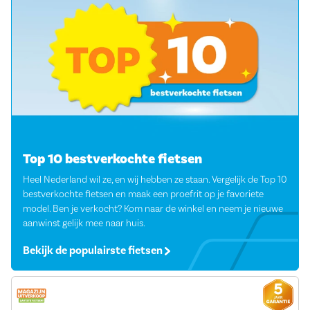
Top 10 bestverkochte fietsen
Heel Nederland wil ze, en wij hebben ze staan. Vergelijk de Top 10
bestverkochte fietsen en maak een proefrit op je favoriete
model. Ben je verkocht? Kom naar de winkel en neem je nieuwe
aanwinst gelijk mee naar huis.
Bekijk de populairste fietsen