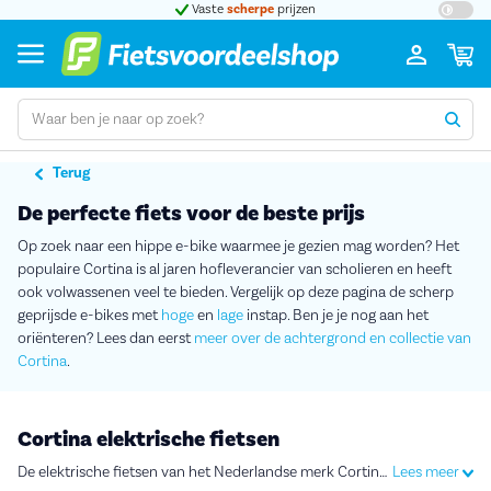
t 5
Vaste
scherpe
prijzen
Terug
De perfecte fiets voor de beste prijs
Op zoek naar een hippe e-bike waarmee je gezien mag worden? Het
populaire Cortina is al jaren hofleverancier van scholieren en heeft
ook volwassenen veel te bieden. Vergelijk op deze pagina de scherp
geprijsde e-bikes met
hoge
en
lage
instap. Ben je je nog aan het
oriënteren? Lees dan eerst
meer over de achtergrond en collectie van
Cortina
.
Cortina elektrische fietsen
De elektrische fietsen van het Nederlandse merk Cortina zijn populair. Ze hebben een aansprekende en gedurfde uitstraling, geliefd bij veel jongeren en jongvolwassenen. Van de
Lees meer