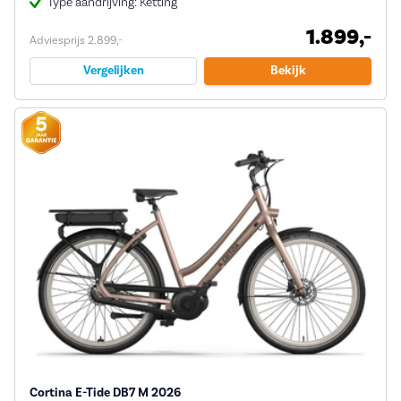
Type aandrijving: Ketting
1.899,-
Adviesprijs 2.899,-
Vergelijken
Bekijk
Cortina E-Tide DB7 M 2026