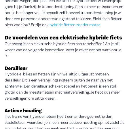
hellende wegen, dan past een elektrische hybride fiets waarschijnlijk
goed bij je. Dankzij de trapondersteuning fiets je meer ontspannen en
hou je het langer vol. Je bepaalt zelf hoeveel trapondersteuning je wil,
door een passende ondersteuningsstand te kiezen. Elektrisch fietsen
niets voor jou? Er zijn ook
hybride fietsen zonder motor
.
De voordelen van een elektrische hybride fiets
Overweeg je een elektrische hybride fiets aan te schaffen? Als je blij
wordt van de volgende kenmerken, weet je zeker dat het wat voor je
is.
Derailleur
Hybride e-bikes en fietsen zijn vrijwel altijd uitgerust met een
derailleur. Dit is een versnellingssysteem buiten de naaf van het
achterwiel. Een derailleur schakelt soepel en het bereik is een stuk
groter dan de meeste fietsen met naafversnelling. Je hebt dus meer
versnellingen om uit te kiezen.
Actieve houding
Het frame van hybride fietsen heeft een andere geometrie dan
stadsfietsen, waardoor je in een meer actieve houding op het zadel zit.
Het zadel en stuur kunnen vaak versteld worden, zodat je naar een