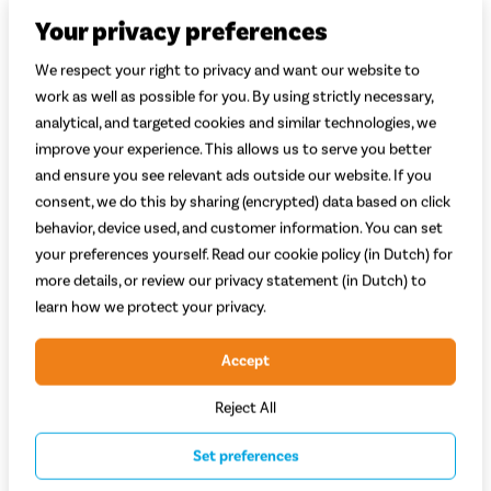
Your privacy preferences
We respect your right to privacy and want our website to
work as well as possible for you. By using strictly necessary,
analytical, and targeted cookies and similar technologies, we
improve your experience. This allows us to serve you better
Pegasus Premio Evo 9 2024
and ensure you see relevant ads outside our website. If you
consent, we do this by sharing (encrypted) data based on click
(1)
behavior, device used, and customer information. You can set
Motor: Bosch Performance BES3
your preferences yourself. Read our cookie policy (in Dutch) for
Kracht motor (Nm): 75
more details, or review our privacy statement (in Dutch) to
Type aandrijving: Ketting
learn how we protect your privacy.
2.199,-
Adviesprijs 3.899,-
Accept
Vergelijken
Bekijk
Reject All
Set preferences