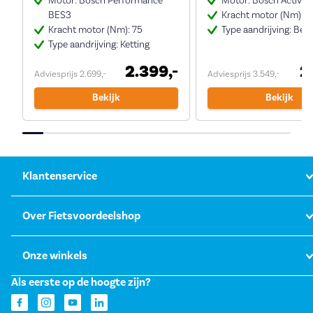
Motor: Bosch Performance
Motor: Bosch Active 
BES3
Kracht motor (Nm): 5
Kracht motor (Nm): 75
Type aandrijving: Belt
Type aandrijving: Ketting
2.399,-
2
Adviesprijs 2.699,-
Adviesprijs 3.549,-
Bekijk
Bekijk
Klantenservice
Over Fietsvoordeelshop
Onze winkels
Als eerste op de hoogte zijn?