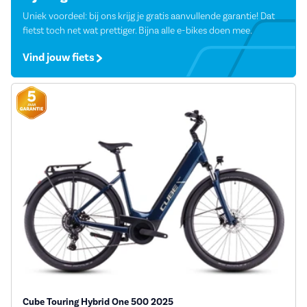
Uniek voordeel: bij ons krijg je gratis aanvullende garantie! Dat
fietst toch net wat prettiger. Bijna alle e-bikes doen mee.
Vind jouw fiets
Cube Touring Hybrid One 500 2025