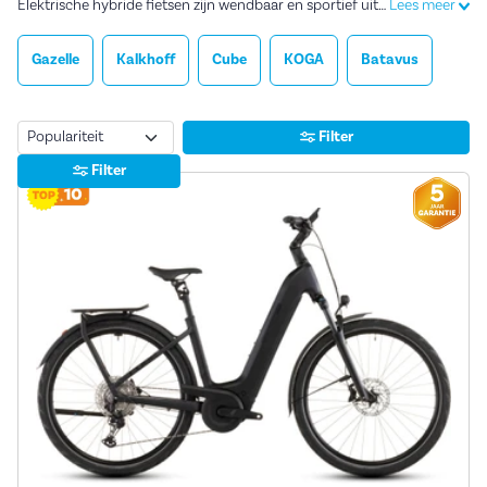
Elektrische hybride fietsen zijn wendbaar en sportief uitgerust. De kenmerkende derailleurversnelling zorgt ervoor dat je extra licht trapt en makkelijker lange afstanden aflegt.
Lees meer
Gazelle
Kalkhoff
Cube
KOGA
Batavus
Sorteren
Filter
Filter