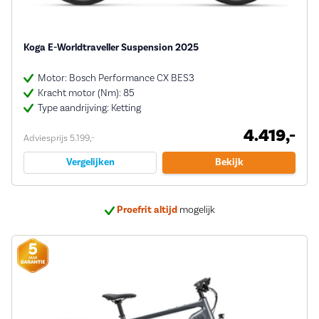
Koga E-Worldtraveller Suspension 2025
Motor: Bosch Performance CX BES3
Kracht motor (Nm): 85
Type aandrijving: Ketting
4.419,-
Adviesprijs 5.199,-
Vergelijken
Bekijk
Proefrit altijd
mogelijk
Bij ons
5 jaar garantie
op veel e-bikes
Deskundig
advies