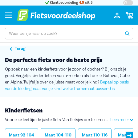
 e-bikes
Klantbeoordeling
4.5
uit 5
Terug
De perfecte fiets voor de beste prijs
Op zoek naar een kinderfiets voor je zoon of dochter? Bij ons zit je
goed. Vergelijk kinderfietsen van a-merken als Loekie, Batavus, Cube
en Alpina. Twijfel je over de juiste maat voor je kind?
Bepaal op basis
van de kledingmaat van je kind welke framemaat passend is.
Kinderfietsen
Voor elke leeftijd de juiste fiets. Van fietsjes om te leren fietsen, tot de eerste echte fiets waar ze zelf veilig mee naar school fietsen.
Lees meer
Maat 92-104
Maat 104-110
Maat 110-116
Maat 116-