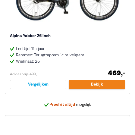
Alpina Yabber 26 inch
Leeftijd: 11 + jaar
Remmen: Terugtraprem i.c.m. velgrem
Wielmaat: 26
469,-
Adviesprijs 499,-
Vergelijken
Bekijk
Proefrit altijd
mogelijk
Bij ons
5 jaar garantie
op veel e-bikes
Deskundig
advies