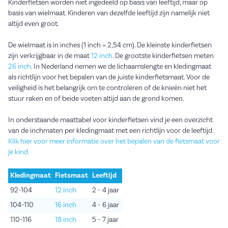
Kinderfietsen worden niet ingedeeld op basis van leeftijd, maar op
basis van wielmaat. Kinderen van dezelfde leeftijd zijn namelijk niet
altijd even groot.
De wielmaat is in inches (1 inch = 2,54 cm). De kleinste kinderfietsen
zijn verkrijgbaar in de maat
12 inch
. De grootste kinderfietsen meten
26 inch
. In Nederland nemen we de lichaamslengte en kledingmaat
als richtlijn voor het bepalen van de juiste kinderfietsmaat. Voor de
veiligheid is het belangrijk om te controleren of de knieën niet het
stuur raken en of beide voeten altijd aan de grond komen.
In onderstaande maattabel voor kinderfietsen vind je een overzicht
van de inchmaten per kledingmaat met een richtlijn voor de leeftijd.
Klik hier voor meer informatie over het bepalen van de fietsmaat voor
je kind.
Kledingmaat
Fietsmaat
Leeftijd
92-104
12 inch
2 - 4 jaar
104-110
16 inch
4 - 6 jaar
110-116
18 inch
5 - 7 jaar