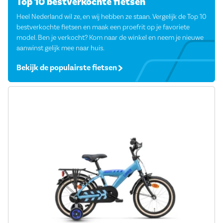
Top 10 bestverkochte fietsen
Heel Nederland wil ze, en wij hebben ze staan. Vergelijk de Top 10
bestverkochte fietsen en maak een proefrit op je favoriete
model. Ben je verkocht? Kom naar de winkel en neem je nieuwe
aanwinst gelijk mee naar huis.
Bekijk de populairste fietsen