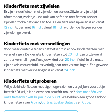
Kinderfiets met zijwielen
Er zijn kinderfietsen met zijwielen en zonder. Zijwielen zijn altijd
afneembaar, zodat je kind ook kan oefenen met fietsen zonder
zijwielen zodra het daar aan toe is. Een fiets met zijwielen is er vanaf
12 inch
tot en met
16 inch
. Vanaf
18 inch
worden de fietsen zonder
zijwielen geleverd.
Kinderfiets met versnellingen
Voor meer controle tijdens het fietsen zijn er ook kinderfietsen met
versnellingen. De kleinste kinderfietsen tot
20 inch
zijn uitgevoerd
zonder versnellingen. Past jouw kind een
20 inch
fiets? In die maat
zijn enkele mountainbikes verkrijgbaar met versnellingen. Een gewone
kinderfiets met versnellingen is er vanaf
24 inch
.
Kinderfiets uitproberen
Wil je de kinderfietsen met eigen ogen zien en vergelijken voordat je
bestelt? Of wil je kind eerst een proefrit maken?
Kom naar één van
onze fietsenwinkels bij jou in de buurt.
We hebben een groot aanbod
kinderfietsen van
Alpina
,
Cortina
,
Loekie
,
Batavus
en
Cube
.