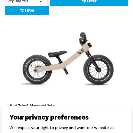
Filter
Filter
Vici 3-in-1 Meegroeifiets
Your privacy preferences
Leeftijd: 2 - 4 jaar
Remmen: Terugtraprem
We respect your right to privacy and want our website to
Wielmaat: 12