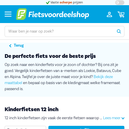
t 5
Vaste
scherpe
prijzen
Groot
Terug
De perfecte fiets voor de beste prijs
Op zoek naar een kinderfiets voor je zoon of dochter? Bij ons zit je
goed. Vergelijk kinderfietsen van a-merken als Loekie, Batavus, Cube
en Alpina. Twijfel je over de juiste maat voor je kind?
Bekijk deze
maattabel
en bepaal op basis van de kledingmaat welke framemaat
passend is.
Kinderfietsen 12 inch
12 inch kinderfietsen zijn vaak de eerste fietsen waarop kinderen leren fietsen. Bijna alle modellen hebben standaard afneembare zijwieltjes. Een kinderfiets 12 inch is geschikt voor kinderen van 2 tot 4 jaar oud met kledingmaat 92 tot 104.
Lees meer
Sorteren