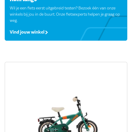
Wil je een fiets eerst uitgebreid testen? Bezoek één van onze
winkels bij jou in de buurt. Onze fietsexperts helpen je graag op
weg.
Vind jouw winkel