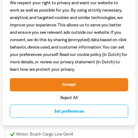
Filter
We respect your right to privacy and want our website to
work as well as possible for you. By using strictly necessary,
Filter
analytical, and targeted cookies and similar technologies, we
improve your experience. This allows us to serve you better
and ensure you see relevant ads outside our website. If you
consent, we do this by sharing (encrypted) data based on click
behavior, device used, and customer information. You can set
your preferences yourself. Read our cookie policy (in Dutch) for
more details, or review our privacy statement (in Dutch) to
learn how we protect your privacy.
Accept
Reject All
Carqon Cruise Enviolo Naafversnelling 2025 - 400 Wh
Set preferences
(1)
Motor: Bosch Cargo Line Gen4