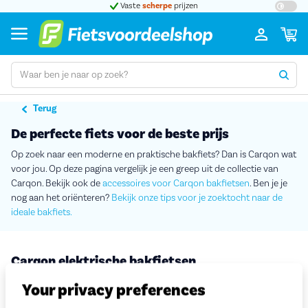
t 5
Vaste
scherpe
prijzen
Groot
Terug
De perfecte fiets voor de beste prijs
Op zoek naar een moderne en praktische bakfiets? Dan is Carqon wat
voor jou. Op deze pagina vergelijk je een greep uit de collectie van
Carqon. Bekijk ook de
accessoires voor Carqon bakfietsen
. Ben je je
nog aan het oriënteren?
Bekijk onze tips voor je zoektocht naar de
ideale bakfiets.
Carqon elektrische bakfietsen
Stijlvol en veilig je kinderen naar school brengen? En dan snel nog even een boodschap doen? Met de elektrische bakfietsen van Carqon heb je oneindige mogelijkheden. Bekijk de bakfietsen van Carqon en vind jullie ideale uitvoering.
Lees meer
Your privacy preferences
Sorteren