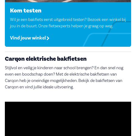
Kom testen
Wil je een bakfiets eerst uitgebreid testen? Bezoek een winkel bij
jou in de buurt. Onze fietsexperts helpen je graag op weg.
Vind jouw winkel
Carqon elektrische bakfietsen
Stijlvol en veilig je kinderen naar school brengen? En dan snel nog
even een boodschap doen? Met de elektrische bakfietsen van
Carqon heb je oneindige mogelijkheden. Bekijk de bakfietsen van
Carqon en vind jullie ideale uitvoering.