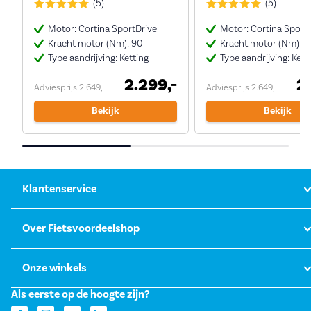
(5)
(5)
Motor: Cortina SportDrive
Motor: Cortina Sport
Kracht motor (Nm): 90
Kracht motor (Nm): 9
Type aandrijving: Ketting
Type aandrijving: Kett
2.299,-
2
Adviesprijs 2.649,-
Adviesprijs 2.649,-
Bekijk
Bekijk
Klantenservice
Over Fietsvoordeelshop
Onze winkels
Als eerste op de hoogte zijn?