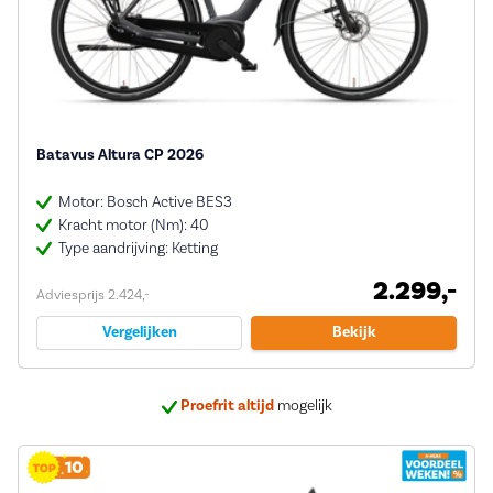
Batavus Altura CP 2026
Motor: Bosch Active BES3
Kracht motor (Nm): 40
Type aandrijving: Ketting
2.299,-
Adviesprijs 2.424,-
Vergelijken
Bekijk
Proefrit altijd
mogelijk
Bij ons
5 jaar garantie
op veel e-bikes
Deskundig
advies