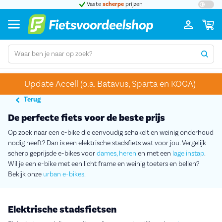
Grootste assortiment
a-merk fietsen
Bij o
Update Accell (o.a. Batavus, Sparta en KOGA)
Terug
De perfecte fiets voor de beste prijs
Op zoek naar een e-bike die eenvoudig schakelt en weinig onderhoud
nodig heeft? Dan is een elektrische stadsfiets wat voor jou. Vergelijk
scherp geprijsde e-bikes voor
dames,
heren
en met een
lage instap
.
Wil je een e-bike met een licht frame en weinig toeters en bellen?
Bekijk onze
urban e-bikes
.
Elektrische stadsfietsen