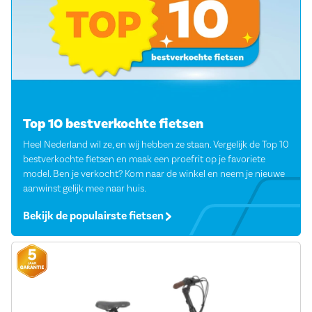
Top 10 bestverkochte fietsen
Heel Nederland wil ze, en wij hebben ze staan. Vergelijk de Top 10
bestverkochte fietsen en maak een proefrit op je favoriete
model. Ben je verkocht? Kom naar de winkel en neem je nieuwe
aanwinst gelijk mee naar huis.
Bekijk de populairste fietsen