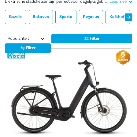
Elektrische stadsfietsen zijn perfect voor dagelijks gebruik. Bijvoorbeeld voor een boodschap in de stad of de rit naar je werk. Dankzij de trapondersteuning fiets je op een elektrische stadsfiets net even makkelijker en sneller overal naartoe. Ontdek onze scherp geprijsde elektrische stadsfietsen in verschillende uitvoeringen en prijsklassen.
Lees meer
Gazelle
Batavus
Sparta
Pegasus
Kalkhoff
Sorteren
Filter
Filter