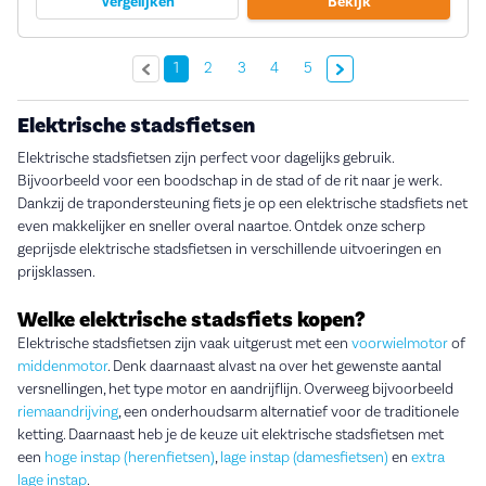
Vergelijken
Bekijk
Volgende »
1
2
3
4
5
Elektrische stadsfietsen
Elektrische stadsfietsen zijn perfect voor dagelijks gebruik.
Bijvoorbeeld voor een boodschap in de stad of de rit naar je werk.
Dankzij de trapondersteuning fiets je op een elektrische stadsfiets net
even makkelijker en sneller overal naartoe. Ontdek onze scherp
geprijsde elektrische stadsfietsen in verschillende uitvoeringen en
prijsklassen.
Welke elektrische stadsfiets kopen?
Elektrische stadsfietsen zijn vaak uitgerust met een
voorwielmotor
of
middenmotor
. Denk daarnaast alvast na over het gewenste aantal
versnellingen, het type motor en aandrijflijn. Overweeg bijvoorbeeld
riemaandrijving
, een onderhoudsarm alternatief voor de traditionele
ketting. Daarnaast heb je de keuze uit elektrische stadsfietsen met
een
hoge instap (herenfietsen)
,
lage instap (damesfietsen)
en
extra
lage instap
.