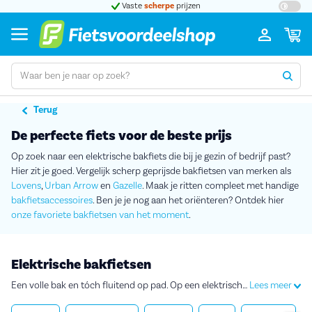
t 5
Vaste
scherpe
prijzen
Terug
De perfecte fiets voor de beste prijs
Op zoek naar een elektrische bakfiets die bij je gezin of bedrijf past?
Hier zit je goed. Vergelijk scherp geprijsde bakfietsen van merken als
Lovens
,
Urban Arrow
en
Gazelle
. Maak je ritten compleet met handige
bakfietsaccessoires
. Ben je je nog aan het oriënteren? Ontdek hier
onze favoriete bakfietsen van het moment
.
Elektrische bakfietsen
Een volle bak en tóch fluitend op pad. Op een elektrische bakfiets is het lekker licht fietsen met kinderen, boodschappen of andere bagage. Zodra je naar een elektrische bakfiets op zoek gaat, zal je ontdekken dat er heel wat te kiezen valt. Waar moet je precies op letten? Wat is het verschil tussen bakfietsen met 2 en met 3 wielen? En welke accessoires heb je nodig? Lees meer over de verschillen tussen elektrische bakfietsen en ontdek zo welke het beste bij je past.
Lees meer