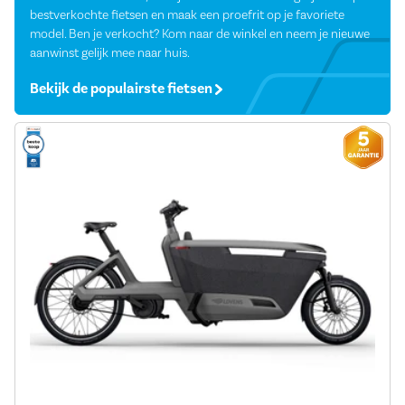
bestverkochte fietsen en maak een proefrit op je favoriete
model. Ben je verkocht? Kom naar de winkel en neem je nieuwe
aanwinst gelijk mee naar huis.
Bekijk de populairste fietsen