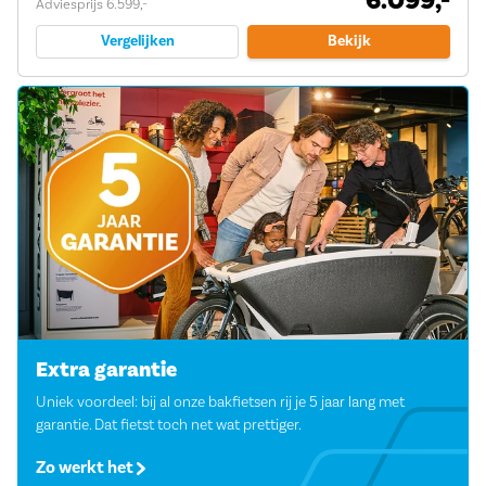
6.099,-
Adviesprijs 6.599,-
Vergelijken
Bekijk
Extra garantie
Uniek voordeel: bij al onze bakfietsen rij je 5 jaar lang met
garantie. Dat fietst toch net wat prettiger.
Zo werkt het