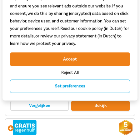
and ensure you see relevant ads outside our website. If you
consent, we do this by sharing (encrypted) data based on click
behavior, device used, and customer information. You can set
your preferences yourself. Read our cookie policy (in Dutch) for
more details, or review our privacy statement (in Dutch) to
learn how we protect your privacy.
Urban Arrow Family Classic 50 2026
Accept
Motor: Bosch Active Plus BES3
Reject All
Kracht motor (Nm): 50
Type aandrijving: Ketting
Set preferences
4.499,-
Adviesprijs 4.999,-
Vergelijken
Bekijk