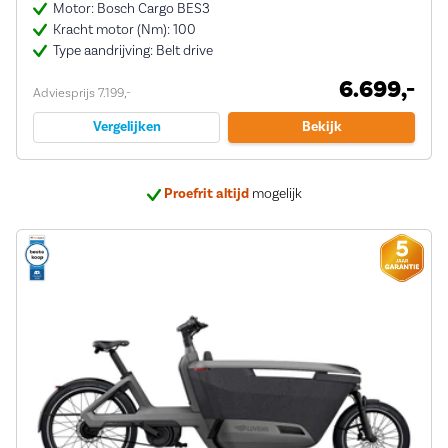
Motor: Bosch Cargo BES3
Kracht motor (Nm): 100
Type aandrijving: Belt drive
6.699,-
Adviesprijs 7.199,-
Vergelijken
Bekijk
Proefrit altijd
mogelijk
Bij ons
5 jaar garantie
op veel e-bikes
Deskundig
advies