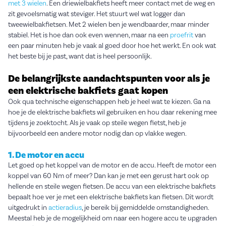
met 3 wielen
. Een driewielbakfiets heeft meer contact met de weg en
zit gevoelsmatig wat steviger. Het stuurt wel wat logger dan
tweewielbakfietsen. Met 2 wielen ben je wendbaarder, maar minder
stabiel. Het is hoe dan ook even wennen, maar na een
proefrit
van
een paar minuten heb je vaak al goed door hoe het werkt. En ook wat
het beste bij je past, want dat is heel persoonlijk.
De belangrijkste aandachtspunten voor als je
een elektrische bakfiets gaat kopen
Ook qua technische eigenschappen heb je heel wat te kiezen. Ga na
hoe je de elektrische bakfiets wil gebruiken en hou daar rekening mee
tijdens je zoektocht. Als je vaak op steile wegen fietst, heb je
bijvoorbeeld een andere motor nodig dan op vlakke wegen.
1. De motor en accu
Let goed op het koppel van de motor en de accu. Heeft de motor een
koppel van 60 Nm of meer? Dan kan je met een gerust hart ook op
hellende en steile wegen fietsen. De accu van een elektrische bakfiets
bepaalt hoe ver je met een elektrische bakfiets kan fietsen. Dit wordt
uitgedrukt in
actieradius
, je bereik bij gemiddelde omstandigheden.
Meestal heb je de mogelijkheid om naar een hogere accu te upgraden