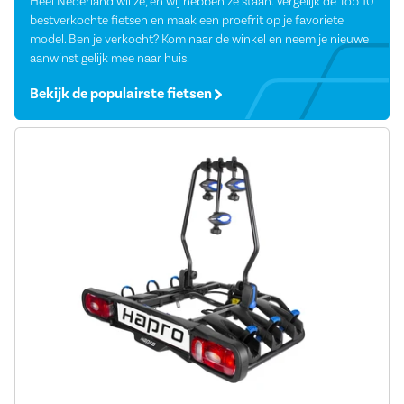
Heel Nederland wil ze, en wij hebben ze staan. Vergelijk de Top 10
bestverkochte fietsen en maak een proefrit op je favoriete
model. Ben je verkocht? Kom naar de winkel en neem je nieuwe
aanwinst gelijk mee naar huis.
Bekijk de populairste fietsen