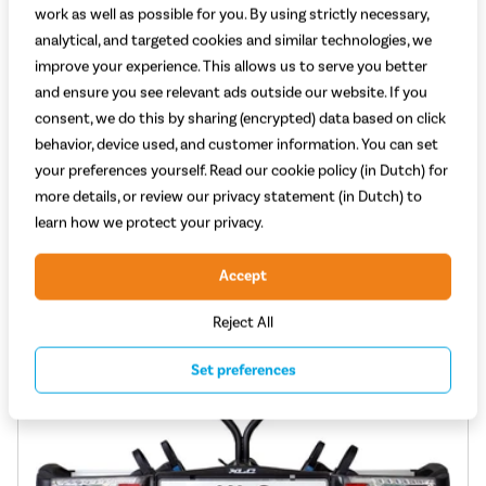
XLC Azura Xtra WT VC-C10
work as well as possible for you. By using strictly necessary,
analytical, and targeted cookies and similar technologies, we
Standaard aantal fietsen: 2
improve your experience. This allows us to serve you better
Kantelbaar: Ja
and ensure you see relevant ads outside our website. If you
Geschikt voor elektrische fiets: Ja
consent, we do this by sharing (encrypted) data based on click
599,-
behavior, device used, and customer information. You can set
your preferences yourself. Read our cookie policy (in Dutch) for
Vergelijken
Bekijk
more details, or review our privacy statement (in Dutch) to
learn how we protect your privacy.
Accept
Reject All
Set preferences