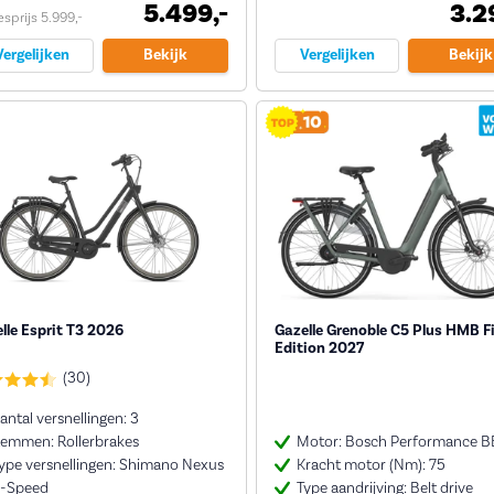
5.499,-
3.2
sprijs 5.999,-
Vergelijken
Bekijk
Vergelijken
Bekijk
lle Esprit T3 2026
Gazelle Grenoble C5 Plus HMB Fi
Edition 2027
(30)
antal versnellingen: 3
emmen: Rollerbrakes
Motor: Bosch Performance B
ype versnellingen: Shimano Nexus
Kracht motor (Nm): 75
-Speed
Type aandrijving: Belt drive