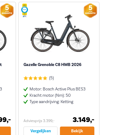
t
Gazelle Grenoble C8 HMB 2026
(5)
S3
Motor: Bosch Active Plus BES3
Kracht motor (Nm): 50
Type aandrijving: Ketting
99,-
3.149,-
Adviesprijs 3.399,-
Vergelijken
Bekijk