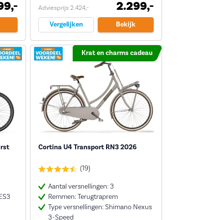
99,-
2.299,-
Adviesprijs 2.424,-
Vergelijken
Bekijk
Krat en charms cadeau
rst
Cortina U4 Transport RN3 2026
(19)
Aantal versnellingen: 3
ES3
Remmen: Terugtraprem
Type versnellingen: Shimano Nexus
3-Speed