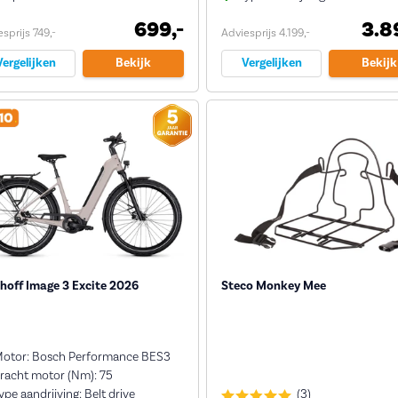
699,-
3.8
sprijs 749,-
Adviesprijs 4.199,-
Vergelijken
Bekijk
Vergelijken
Bekijk
hoff Image 3 Excite 2026
Steco Monkey Mee
otor: Bosch Performance BES3
racht motor (Nm): 75
ype aandrijving: Belt drive
(3)