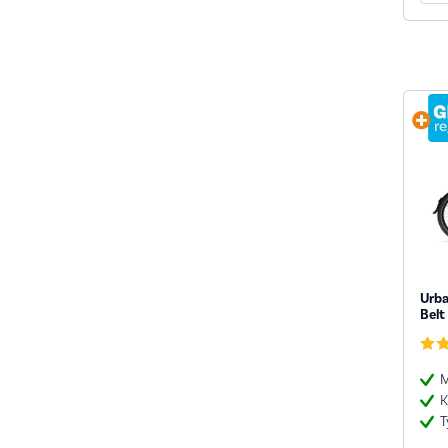
Urb
Belt
M
K
T