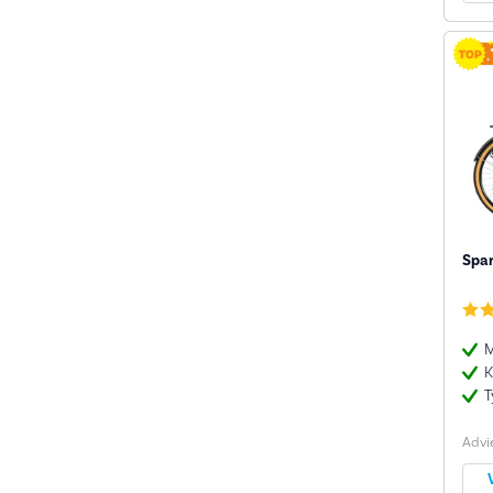
Spar
M
K
T
Advie