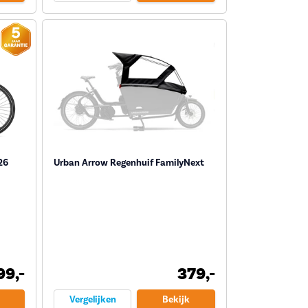
26
Urban Arrow Regenhuif FamilyNext
99,-
379,-
Vergelijken
Bekijk