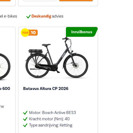
el e-bikes
Deskundig
advies
Inruilbonus
o 600
Batavus Altura CP 2026
ne
Motor: Bosch Active BES3
Kracht motor (Nm): 40
Type aandrijving: Ketting