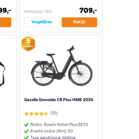
99,-
709,-
Adviesprijs 789,-
Vergelijken
Bekijk
Gazelle Grenoble C8 Plus HMB 2026
(10)
Motor: Bosch Active Plus BES3
Kracht motor (Nm): 50
Type aandrijving: Ketting