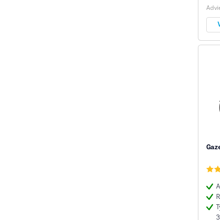
Advie
Gaze
A
R
T
3