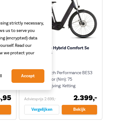
sing strictly necessary,
ows us to serve you
ing (encrypted) data
ourself. Read our
Cube Supreme Hybrid Comfort Se
One 600 2026
how we protect your
Motor: Bosch Performance BES3
ll
Accept
Kracht motor (Nm): 75
Type aandrijving: Ketting
,95
2.399,-
Adviesprijs 2.699,-
Vergelijken
Bekijk