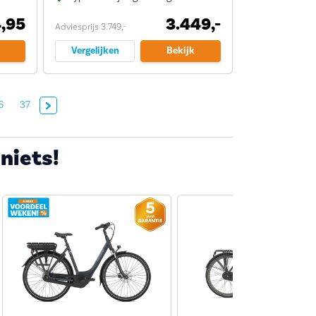
,95
3.449,-
Adviesprijs 3.749,-
Vergelijken
Bekijk
Volgende »
6
37
 niets!