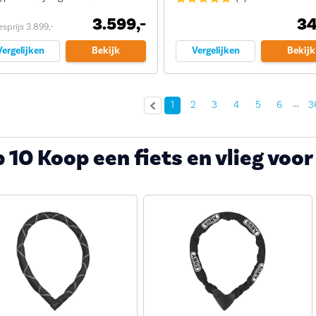
3.599,-
34
sprijs 3.899,-
Vergelijken
Bekijk
Vergelijken
Bekijk
...
1
2
3
4
5
6
3
 10 Koop een fiets en vlieg voor