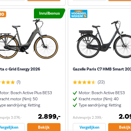
Inruilbonus
ta c-Grid Energy 2026
Gazelle Paris C7 HMB Smart 20
(1)
(22)
otor: Bosch Active Plus BES3
Motor: Bosch Active BES3
racht motor (Nm): 50
Kracht motor (Nm): 40
ype aandrijving: Ketting
Type aandrijving: Ketting
2.899,-
2.0
sprijs 3.074,-
Adviesprijs 2.399,-
Vergelijken
Bekijk
Vergelijken
Bekijk