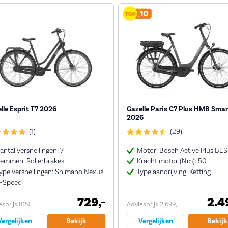
lle Esprit T7 2026
Gazelle Paris C7 Plus HMB Smar
2026
(1)
(29)
antal versnellingen: 7
Motor: Bosch Active Plus BE
emmen: Rollerbrakes
Kracht motor (Nm): 50
ype versnellingen: Shimano Nexus
Type aandrijving: Ketting
-Speed
729,-
2.4
sprijs 829,-
Adviesprijs 2.699,-
Vergelijken
Bekijk
Vergelijken
Bekijk