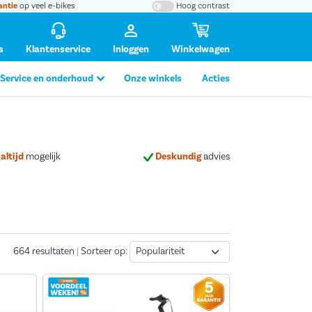
antie
op veel e-bikes
Hoog contrast
s
Klantenservice
Inloggen
Winkelwagen
Service en onderhoud
Onze winkels
Acties
altijd
mogelijk
Deskundig
advies
Sorteren
664
resultaten
|
Sorteer op: