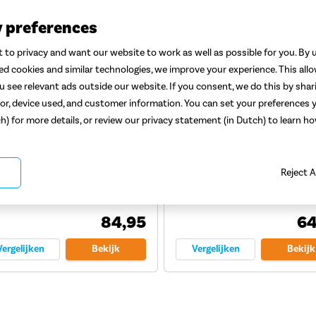
y preferences
 to privacy and want our website to work as well as possible for you. By u
ted cookies and similar technologies, we improve your experience. This all
 see relevant ads outside our website. If you consent, we do this by shar
or, device used, and customer information. You can set your preferences y
 Iven Chain 8210/110 Kettingslot
Abus 8900 110cm Kettingslot
ch) for more details, or review our privacy statement (in Dutch) to learn 
(78)
(49)
engte: 110
Lengte: 110
Reject A
RT Certificering: 2 sterren
ART Certificering: 2 sterren
ecurity level: 10
Security level: 9
84,95
64
Vergelijken
Bekijk
Vergelijken
Bekijk