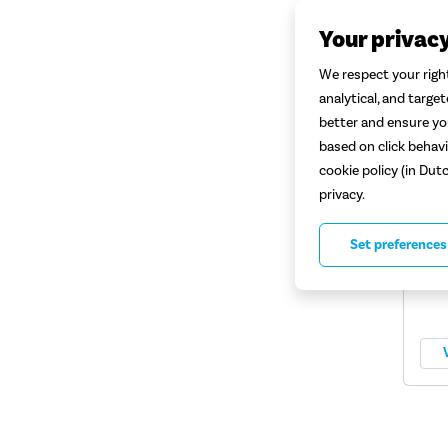
Your privac
We respect your right
analytical, and targe
better and ensure you
based on click behavi
Abus
cookie policy (in Dut
privacy.
L
Set preferences
A
S