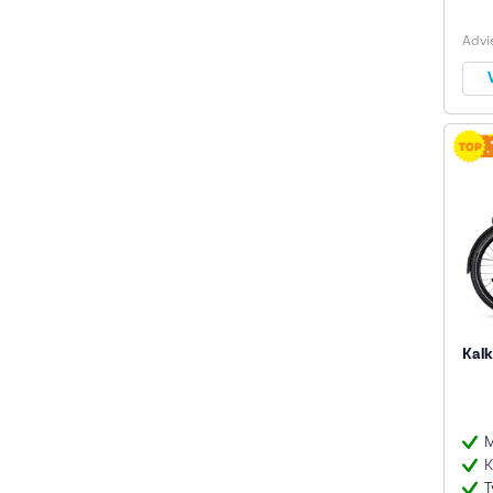
Advie
Kalk
M
K
T