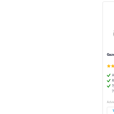
Gaze
A
R
T
7
Advie