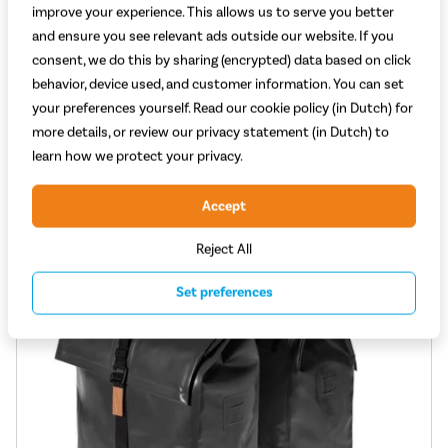
improve your experience. This allows us to serve you better
Inhoud: 32
and ensure you see relevant ads outside our website. If you
Materiaal: Polyester
consent, we do this by sharing (encrypted) data based on click
Waterbestendig: Waterafstotend
behavior, device used, and customer information. You can set
64,99
your preferences yourself. Read our cookie policy (in Dutch) for
more details, or review our privacy statement (in Dutch) to
Vergelijken
Bekijk
learn how we protect your privacy.
Accept
Reject All
Set preferences