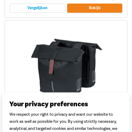
Vergelijken
Bekijk
Your privacy preferences
Basil Dubbele Fietstas City
We respect your right to privacy and want our website to
work as well as possible for you. By using strictly necessary,
(1)
analytical, and targeted cookies and similar technologies, we