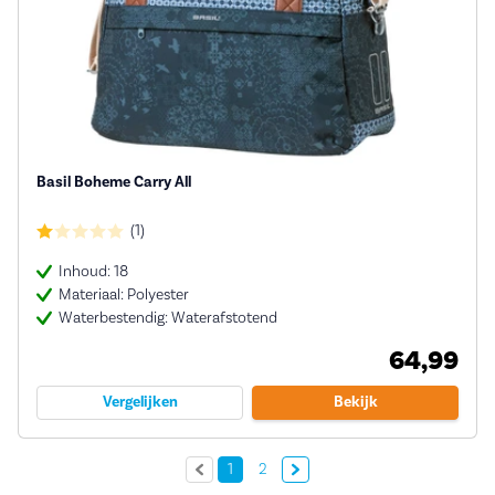
Basil Boheme Carry All
(1)
Inhoud: 18
Materiaal: Polyester
Waterbestendig: Waterafstotend
64,99
Vergelijken
Bekijk
Volgende »
1
2