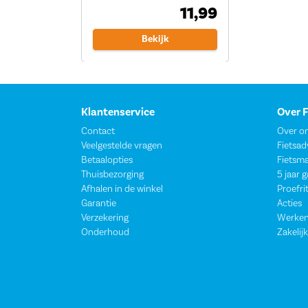
11,99
Bekijk
Klantenservice
Over 
Contact
Over o
Veelgestelde vragen
Fietsad
Betaalopties
Fietsm
Thuisbezorging
5 jaar 
Afhalen in de winkel
Proefri
Garantie
Acties
Verzekering
Werken
Onderhoud
Zakelijk