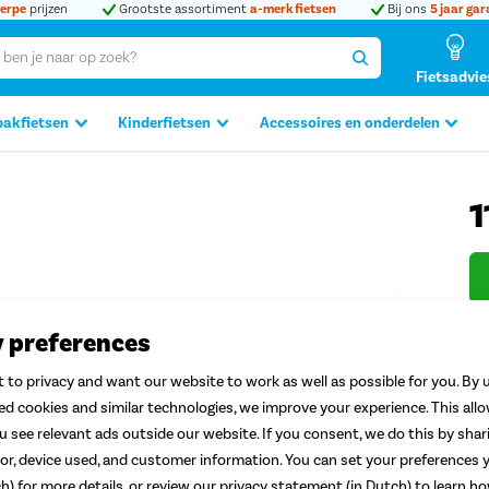
erpe
prijzen
Grootste assortiment
a-merk fietsen
Bij ons
5 jaar gar
Fietsadvie
bakfietsen
Kinderfietsen
Accessoires en onderdelen
1
Produc
y preferences
 to privacy and want our website to work as well as possible for you. By u
ted cookies and similar technologies, we improve your experience. This all
 see relevant ads outside our website. If you consent, we do this by shar
or, device used, and customer information. You can set your preferences y
ch) for more details, or review our privacy statement (in Dutch) to learn 