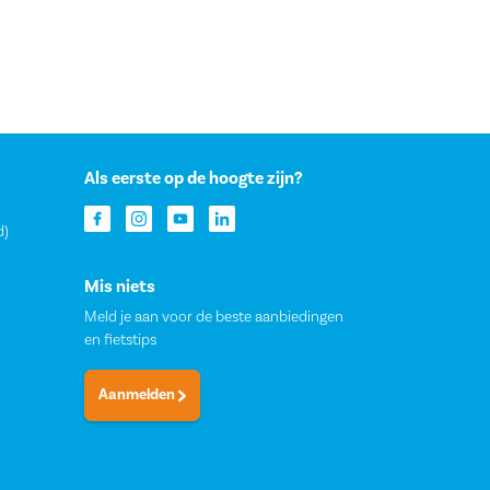
Als eerste op de hoogte zijn?
d)
Mis niets
Meld je aan voor de beste aanbiedingen
en fietstips
Aanmelden