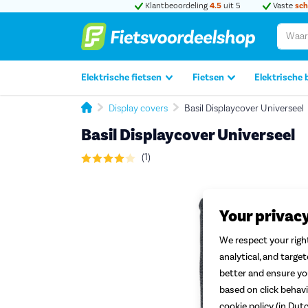
Klantbeoordeling
4.5
uit 5
Vaste
sch
Elektrische fietsen
Fietsen
Elektrische 
Display covers
Basil Displaycover Universeel
Basil Displaycover Universeel
(1)
Your privac
We respect your right
analytical, and targe
better and ensure you
based on click behavi
cookie policy (in Dut