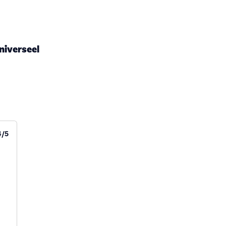
niverseel
4/5