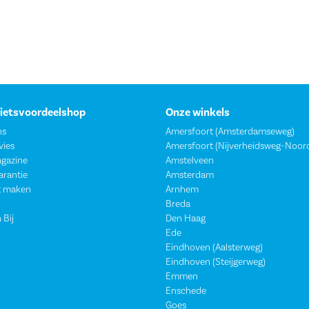
Fietsvoordeelshop
Onze winkels
ns
Amersfoort (Amsterdamseweg)
vies
Amersfoort (Nijverheidsweg-Noor
agazine
Amstelveen
garantie
Amsterdam
t maken
Arnhem
Breda
 Bij
Den Haag
Ede
Eindhoven (Aalsterweg)
Eindhoven (Steijgerweg)
Emmen
Enschede
Goes