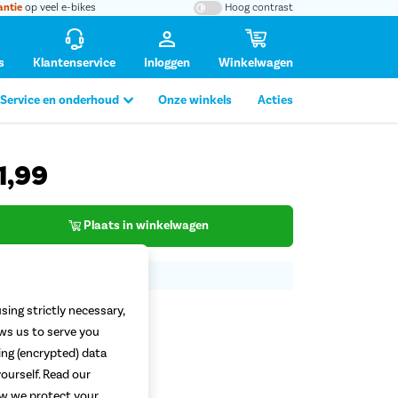
antie
op veel e-bikes
Hoog contrast
s
Klantenservice
Inloggen
Winkelwagen
Service en onderhoud
Onze winkels
Acties
1,99
Plaats in winkelwagen
tafbeelding vergroten
sing strictly necessary,
ows us to serve you
ing (encrypted) data
ourself. Read our
how we protect your