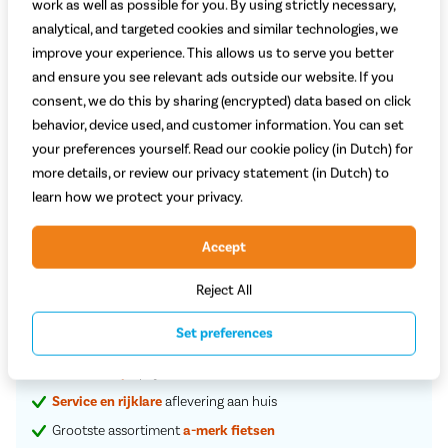
work as well as possible for you. By using strictly necessary,
analytical, and targeted cookies and similar technologies, we
improve your experience. This allows us to serve you better
and ensure you see relevant ads outside our website. If you
consent, we do this by sharing (encrypted) data based on click
Welke kleur kies je?
behavior, device used, and customer information. You can set
your preferences yourself. Read our cookie policy (in Dutch) for
Groen
Beige
more details, or review our privacy statement (in Dutch) to
learn how we protect your privacy.
Op voorraad bij leverancier
84,99
Accept
Reject All
Plaats in winkelwagen
Set preferences
Vaste
scherpe
prijzen
Service en rijklare
aflevering aan huis
Grootste assortiment
a-merk fietsen