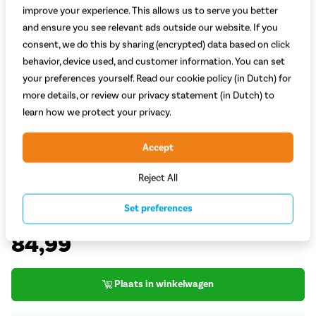
improve your experience. This allows us to serve you better
and ensure you see relevant ads outside our website. If you
consent, we do this by sharing (encrypted) data based on click
behavior, device used, and customer information. You can set
your preferences yourself. Read our cookie policy (in Dutch) for
Welk model kies je?
more details, or review our privacy statement (in Dutch) to
Dames
Heren
learn how we protect your privacy.
Welke kleur kies je?
Accept
Zwart
Groen
Reject All
Welke maat kies je?
Uitleg
Set preferences
Maat L
Maat M
Maat S
Maat XL
Maat XS
84,99
Plaats in winkelwagen