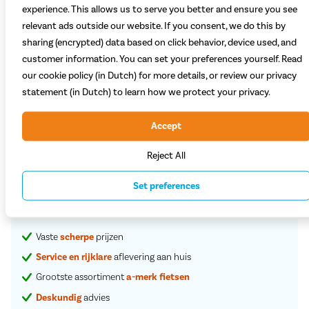
experience. This allows us to serve you better and ensure you see
relevant ads outside our website. If you consent, we do this by
sharing (encrypted) data based on click behavior, device used, and
customer information. You can set your preferences yourself. Read
Welke kleur kies je?
our cookie policy (in Dutch) for more details, or review our privacy
Blauw
Geel
statement (in Dutch) to learn how we protect your privacy.
Verwacht tussen 31 augustus 2026 en 6 september 2026 (bestel
Accept
69,99
Reject All
Set preferences
Plaats in winkelwagen
Vaste
scherpe
prijzen
Service en rijklare
aflevering aan huis
Grootste assortiment
a-merk fietsen
Deskundig
advies