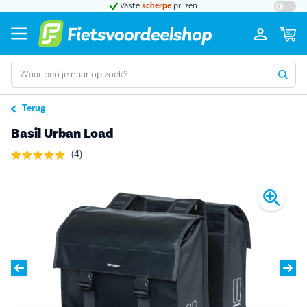
t 5
Vaste
scherpe
prijzen
Groot
Terug
Basil Urban Load
(4)
Pro