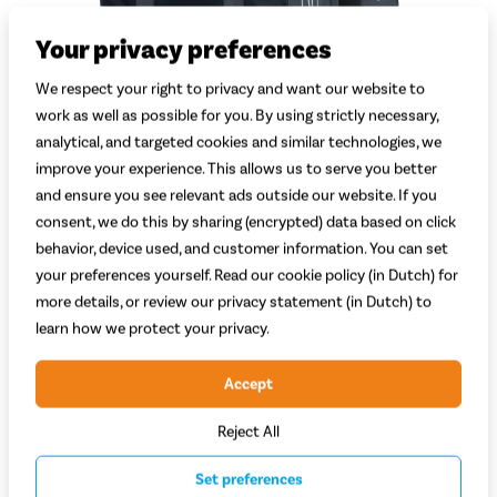
Your privacy preferences
We respect your right to privacy and want our website to
work as well as possible for you. By using strictly necessary,
analytical, and targeted cookies and similar technologies, we
improve your experience. This allows us to serve you better
and ensure you see relevant ads outside our website. If you
Welke kleur kies je?
consent, we do this by sharing (encrypted) data based on click
behavior, device used, and customer information. You can set
Zwart
your preferences yourself. Read our cookie policy (in Dutch) for
more details, or review our privacy statement (in Dutch) to
Op voorraad bij leverancier
learn how we protect your privacy.
54,99
Accept
Plaats in winkelwagen
Reject All
Set preferences
Vaste
scherpe
prijzen