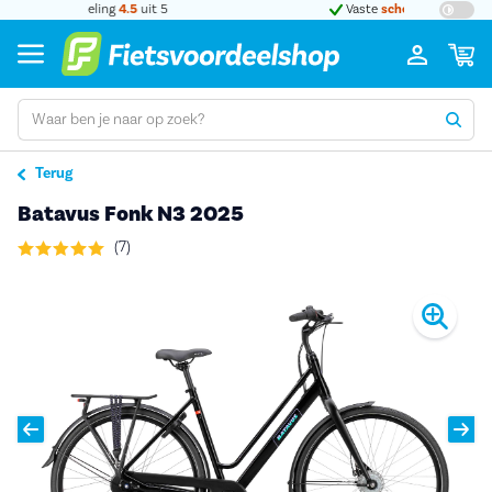
t 5
Vaste
scherpe
prijzen
Terug
Batavus Fonk N3 2025
(7)
Pro