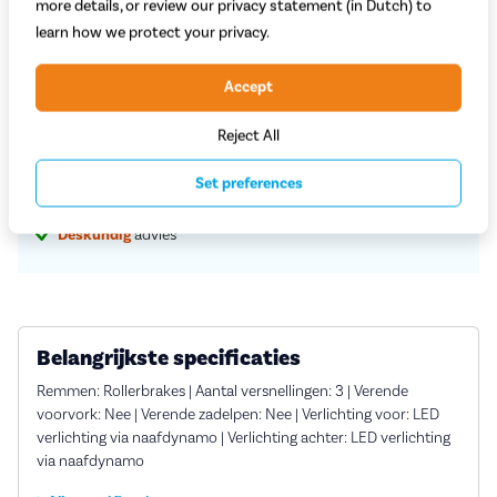
more details, or review our privacy statement (in Dutch) to
learn how we protect your privacy.
Proefrit in de winkel
Accept
Reject All
Vaste
scherpe
prijzen
Service en rijklare
aflevering aan huis
Set preferences
Grootste assortiment
a-merk fietsen
Deskundig
advies
Belangrijkste specificaties
Remmen: Rollerbrakes | Aantal versnellingen: 3 | Verende
voorvork: Nee | Verende zadelpen: Nee | Verlichting voor: LED
verlichting via naafdynamo | Verlichting achter: LED verlichting
via naafdynamo