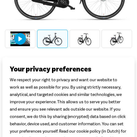
Welke kleur kies je?
Your privacy preferences
Zwart
Turquoise
Zwart Mat
We respect your right to privacy and want our website to
Welke maat kies je?
Uitleg
work as well as possible for you. By using strictly necessary,
Maat 48
Maat 53
Maat 57
Maat 61
analytical, and targeted cookies and similar technologies, we
155 - 165 cm
166 - 175 cm
176 - 180 cm
180 - 190 cm
improve your experience. This allows us to serve you better
and ensure you see relevant ads outside our website. If you
Adviesprijs
799,-
719,-
consent, we do this by sharing (encrypted) data based on click
behavior, device used, and customer information. You can set
your preferences yourself. Read our cookie policy (in Dutch) for
Begin met bestellen