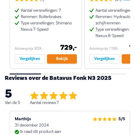
Aantal versnellingen: 7
Aantal versnellingen: 
Remmen: Rollerbrakes
Remmen: Hydraulisc
Type versnellingen: Shimano
schijfremmen
Nexus 7-Speed
Type versnellingen: 
Nexus 8-Speed
729,-
1
Adviesprijs 829,-
Adviesprijs 1.199,-
Vergelijken
Bekijk
Vergelijken
Be
Reviews over de Batavus Fonk N3 2025
5
Van de 5
Aantal reviews 7
Marthijs
5/5
31 december 2024
Ik raad dit product aan