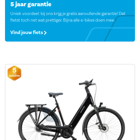
5 jaar garantie
Uniek voordeel: bij ons krijg je gratis aanvullende garantie! Dat
fietst toch net wat prettiger. Bijna alle e-bikes doen mee.
Vind jouw fiets