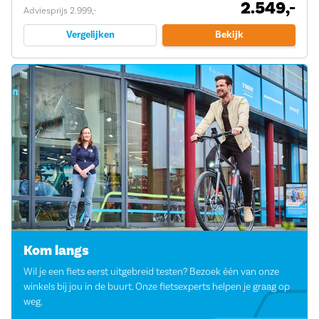
2.549,-
Adviesprijs 2.999,-
Vergelijken
Bekijk
Kom langs
Wil je een fiets eerst uitgebreid testen? Bezoek één van onze
winkels bij jou in de buurt. Onze fietsexperts helpen je graag op
weg.