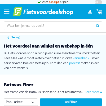
t 5
Vaste
scherpe
prijzen
Groot
Terug
Het voordeel van winkel en webshop in één
Bij Fietsvoordeelshop.nl vind je een ruim assortiment a-merk fietsen.
Lees alles wat je moet weten over fietsen in onze
kennisbank
. Liever
eerst ervaren hoe een fiets rijdt? Kom dan een
proefrit
maken in een
van onze winkels.
Batavus Finez
Het frame van de Batavus Finez serie is het resultaat van een samenwerking met de TU Delft. Zij hebben onderzoek gedaan naar de perfecte geometrie, wat geresulteerd heeft in een optimale zitpositie, balans en een sterk en robuust frame. Dit maakt de fietsbeleving zeer aangenaam.
Lees meer
Sorteren
Filter