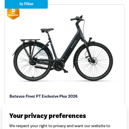
Filter
Batavus Finez PT Exclusive Plus 2026
Motor: Bosch Performance BES3
Your privacy preferences
Kracht motor (Nm): 75
Type aandrijving: Belt drive
We respect your right to privacy and want our website to