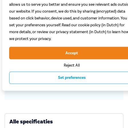
allows us to serve you better and ensure you see relevant ads outsi
our website. If you consent, we do this by sharing (encrypted) data
based on click behavior, device used, and customer information. You
set your preferences yourself. Read our cookie policy (in Dutch) for
Welke kleur kies je?
more details, or review our privacy statement (in Dutch) to learn ho
Zwart
Bruin
we protect your privacy.
Verwacht tussen 14 september 2026 en 20 september 2026 (bes
Accept
99,90
Reject All
Set preferences
Plaats in winkelwagen
Alle specificaties