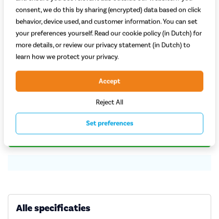
consent, we do this by sharing (encrypted) data based on click
behavior, device used, and customer information. You can set
your preferences yourself. Read our cookie policy (in Dutch) for
Welke kleur kies je?
more details, or review our privacy statement (in Dutch) to
learn how we protect your privacy.
Mintgroen
Lichtgrijs
Zwart
Accept
Op voorraad bij leverancier
Reject All
79,99
Set preferences
Plaats in winkelwagen
Alle specificaties