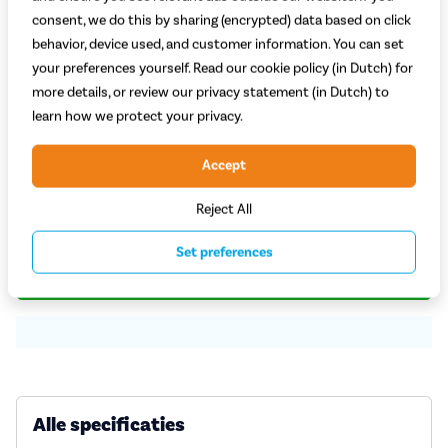
consent, we do this by sharing (encrypted) data based on click
behavior, device used, and customer information. You can set
your preferences yourself. Read our cookie policy (in Dutch) for
Welke kleur kies je?
more details, or review our privacy statement (in Dutch) to
learn how we protect your privacy.
Lichtgrijs
Mintgroen
Zwart
Groen - Mint
Accept
Op voorraad bij leverancier
62,99
Reject All
Set preferences
Plaats in winkelwagen
Alle specificaties