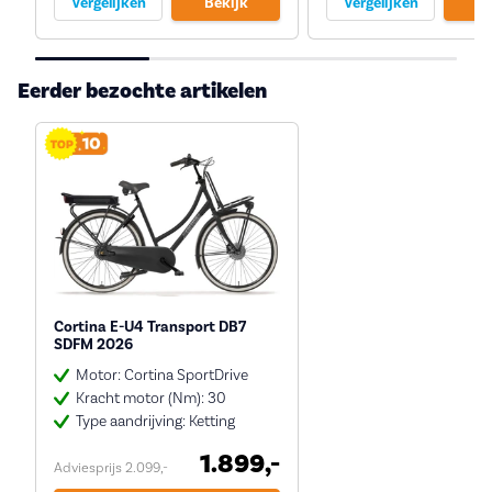
Vergelijken
Bekijk
Vergelijken
Be
Eerder bezochte artikelen
Cortina E-U4 Transport DB7
SDFM 2026
Motor: Cortina SportDrive
Kracht motor (Nm): 30
Type aandrijving: Ketting
1.899,-
Adviesprijs 2.099,-