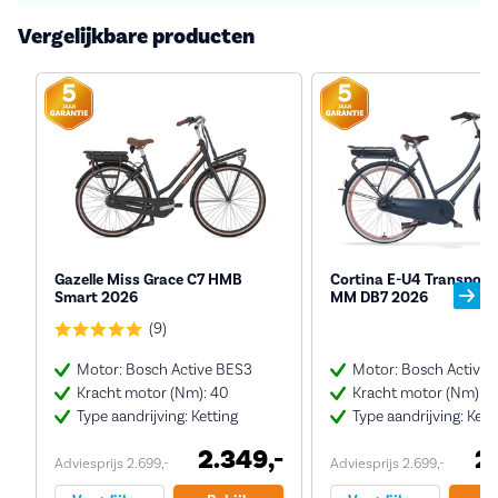
Vergelijkbare producten
Gazelle Miss Grace C7 HMB
Cortina E-U4 Transport 
Smart 2026
MM DB7 2026
(9)
Motor: Bosch Active BES3
Motor: Bosch Active
Kracht motor (Nm): 40
Kracht motor (Nm): 4
Type aandrijving: Ketting
Type aandrijving: Kett
2.349,-
2
Adviesprijs 2.699,-
Adviesprijs 2.699,-