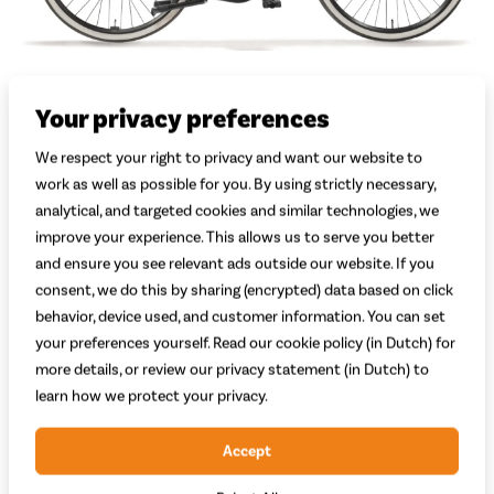
Welk model kies je?
Your privacy preferences
Dames
Heren
We respect your right to privacy and want our website to
Welke kleur kies je?
work as well as possible for you. By using strictly necessary,
analytical, and targeted cookies and similar technologies, we
Zwart Mat
Grijs Mat
Lichtgrijs Mat
improve your experience. This allows us to serve you better
Zwart Matt
Beige Mat
Sage Mat
and ensure you see relevant ads outside our website. If you
consent, we do this by sharing (encrypted) data based on click
Welke maat kies je?
Uitleg
behavior, device used, and customer information. You can set
Maat 50
Maat 57
Maat 61
your preferences yourself. Read our cookie policy (in Dutch) for
160 - 170 cm
171 - 180 cm
181 - 190 cm
more details, or review our privacy statement (in Dutch) to
Welke accu kies je?
Uitleg
learn how we protect your privacy.
300 Wh
400 Wh
500 Wh
30 - 60 km
40 - 80 km
+150,-
50 - 110 km
+350,-
Accept
Adviesprijs
2.099,-