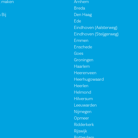
t maken
Arnhem
Breda
 Bij
Den Haag
Ede
Eindhoven (Aalsterweg)
Eindhoven (Steijgerweg)
Emmen
Enschede
Goes
Groningen
Haarlem
Heerenveen
Heerhugowaard
Heerlen
Helmond
Hilversum
Leeuwarden
Nijmegen
Opmeer
Ridderkerk
Rijswijk
Rotterdam