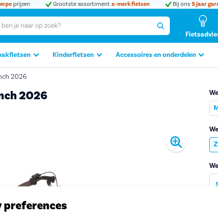
erpe
prijzen
Grootste assortiment
a-merk fietsen
Bij ons
5 jaar gar
Fietsadvie
bakfietsen
Kinderfietsen
Accessoires en onderdelen
Inch 2026
Inch 2026
We
M
We
Produc
Z
We
y preferences
Ad