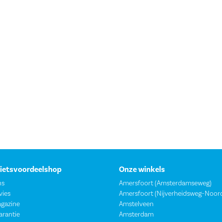
Fietsvoordeelshop
Onze winkels
ns
Amersfoort (Amsterdamseweg)
vies
Amersfoort (Nijverheidsweg-Noor
agazine
Amstelveen
garantie
Amsterdam