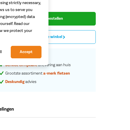
49,-
sing strictly necessary,
ows us to serve you
ing (encrypted) data
Begin met bestellen
ourself. Read our
how we protect your
Proefrit in de winkel
ll
Accept
Vaste
scherpe
prijzen
Service en rijklare
aflevering aan huis
Grootste assortiment
a-merk fietsen
Deskundig
advies
elingen