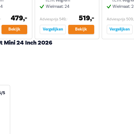
em
i.c.m. velgrem
i.c.m. velg
24
Wielmaat: 24
Wielmaat: 
479,-
519,-
-
Adviesprijs 549,-
Adviesprijs 509,
Bekijk
Vergelijken
Bekijk
Vergelijken
t Mini 24 Inch 2026
5/5