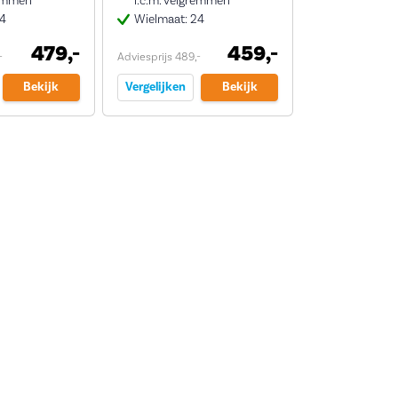
remmen
i.c.m. velgremmen
24
Wielmaat: 24
479,-
459,-
-
Adviesprijs 489,-
Bekijk
Vergelijken
Bekijk