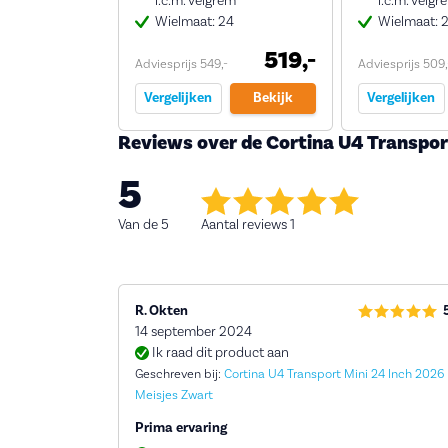
i.c.m. velgrem
i.c.m. velgr
Wielmaat: 24
Wielmaat: 
519,-
Adviesprijs 549,-
Adviesprijs 509,
Vergelijken
Bekijk
Vergelijken
Reviews over de Cortina U4 Transpor
5
Van de 5
Aantal reviews 1
R. Okten
14 september 2024
Ik raad dit product aan
Geschreven bij:
Cortina U4 Transport Mini 24 Inch 2026
Meisjes Zwart
Prima ervaring