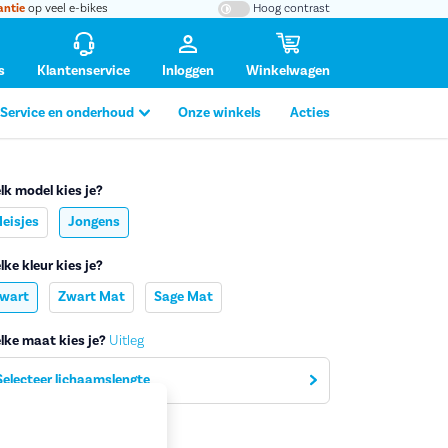
antie
op veel e-bikes
Hoog contrast
s
Klantenservice
Inloggen
Winkelwagen
Service en onderhoud
Onze winkels
Acties
lk model kies je?
eisjes
Jongens
lke kleur kies je?
tafbeelding vergroten
wart
Zwart Mat
Sage Mat
lke maat kies je?
Uitleg
Selecteer lichaamslengte
viesprijs
589,-