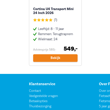
Cortina U4 Transport Mini
24 Inch 2026
(1)
Leeftijd: 8 - 11 jaar
Remmen: Terugtraprem
Wielmaat: 24
549,-
Adviesprijs 589,-
Bekijk
Klantenservice
Over 
Contact
Over o
Veelgestelde vragen
Fietsad
Betaalopties
Fietsm
Thuisbezorging
5 jaar 