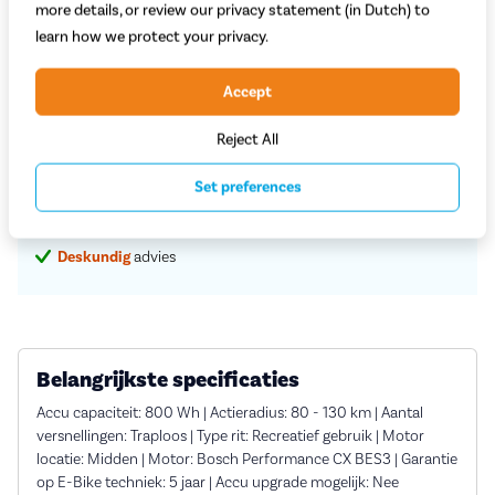
more details, or review our privacy statement (in Dutch) to
Begin met bestellen
learn how we protect your privacy.
Proefrit in de winkel
Accept
Reject All
Vaste
scherpe
prijzen
Set preferences
Service en rijklare
aflevering aan huis
Grootste assortiment
a-merk fietsen
Deskundig
advies
Belangrijkste specificaties
Accu capaciteit: 800 Wh | Actieradius: 80 - 130 km | Aantal
versnellingen: Traploos | Type rit: Recreatief gebruik | Motor
locatie: Midden | Motor: Bosch Performance CX BES3 | Garantie
op E-Bike techniek: 5 jaar | Accu upgrade mogelijk: Nee