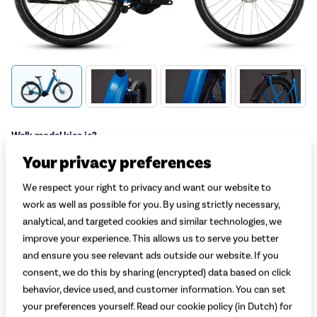
Welk model kies je?
Lage instap
Heren
Your privacy preferences
Welke maat kies je?
Uitleg
We respect your right to privacy and want our website to
work as well as possible for you. By using strictly necessary,
Maat 46
Maat 50
Maat 54
Maat 58
146 - 155 cm
156 - 165 cm
166 - 175 cm
176 - 185 cm
analytical, and targeted cookies and similar technologies, we
improve your experience. This allows us to serve you better
Maat 62
185 - 194 cm
and ensure you see relevant ads outside our website. If you
consent, we do this by sharing (encrypted) data based on click
3.799,-
behavior, device used, and customer information. You can set
your preferences yourself. Read our cookie policy (in Dutch) for