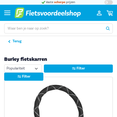
t 5
Vaste
scherpe
prijzen
Groot
Terug
Burley fietskarren
Sorteren
Filter
Filter