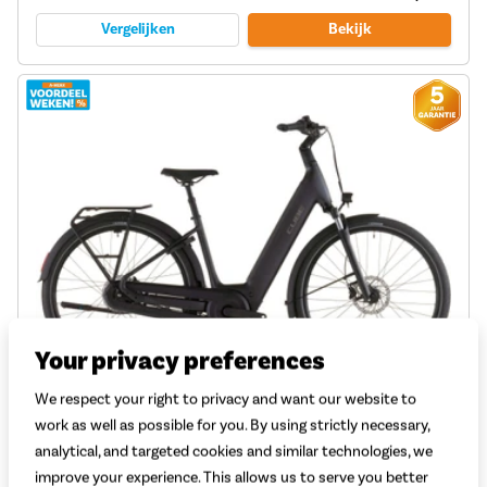
Vergelijken
Bekijk
Your privacy preferences
We respect your right to privacy and want our website to
Cube Supreme Hybrid Comfort Se One 600 2026
work as well as possible for you. By using strictly necessary,
analytical, and targeted cookies and similar technologies, we
Motor: Bosch Performance BES3
improve your experience. This allows us to serve you better