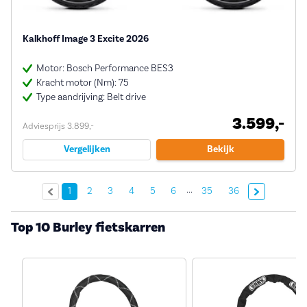
Kalkhoff Image 3 Excite 2026
Motor: Bosch Performance BES3
Kracht motor (Nm): 75
Type aandrijving: Belt drive
3.599,-
Adviesprijs 3.899,-
Vergelijken
Bekijk
...
Volgende »
1
2
3
4
5
6
35
36
Top 10 Burley fietskarren