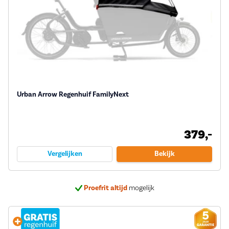
Urban Arrow Regenhuif FamilyNext
379,-
Vergelijken
Bekijk
Proefrit altijd
mogelijk
Bij ons
5 jaar garantie
op veel e-bikes
Deskundig
advies