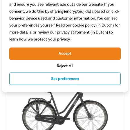
Kracht motor (Nm): 75
and ensure you see relevant ads outside our website. If you
Type aandrijving: Ketting
consent, we do this by sharing (encrypted) data based on click
2.399,-
behavior, device used, and customer information. You can set
Adviesprijs 2.699,-
your preferences yourself. Read our cookie policy (in Dutch) for
Vergelijken
Bekijk
more details, or review our privacy statement (in Dutch) to
learn how we protect your privacy.
Accept
Reject All
Set preferences