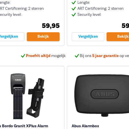
engte:
Lengte:
RT Certificering: 2 sterren
ART Certificering: 2 sterren
ecurity level:
Security level:
59,95
59
Vergelijken
Bekijk
Vergelijken
Bekijk
Proefrit altijd
mogelijk
Bij ons
5 jaar garantie
op ve
 Bordo Granit XPlus Alarm
Abus Alarmbox