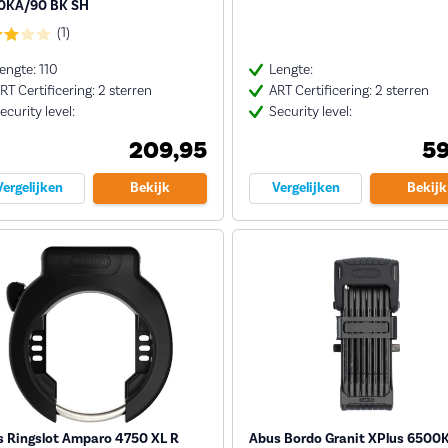
0KA/90 BK SH
(1)
engte: 110
Lengte:
RT Certificering: 2 sterren
ART Certificering: 2 sterren
ecurity level:
Security level:
209,95
59
Vergelijken
Bekijk
Vergelijken
Bekijk
 Ringslot Amparo 4750 XL R
Abus Bordo Granit XPlus 6500