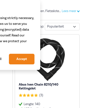
Veel verzekeraars stellen het gebruik van 2 fietssloten met ART 2-keurmerk verplicht als je je e-bike wil verzekeren. Fietssloten met dit keurmerk zijn door de stichting ART uitgebreid getest en geschikt bevonden als effectief middel om de kans op diefstal van je e-bike te verkleinen.
Lees meer
sing strictly necessary,
ows us to serve you
Sorteren
15
resultaten
|
Sorteer op:
ing (encrypted) data
ourself. Read our
how we protect your
ll
Accept
Abus Iven Chain 8210/140
Kettingslot
(3)
Lengte: 140