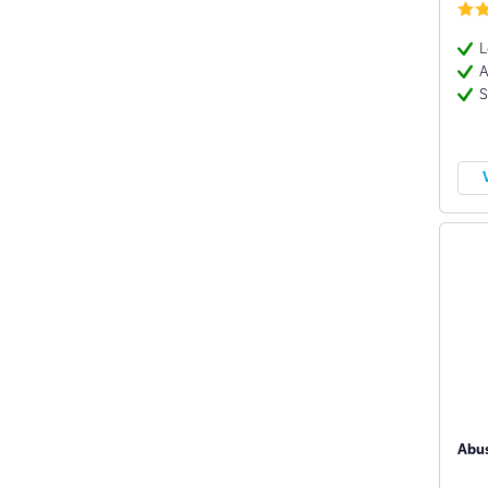
L
A
S
Abu