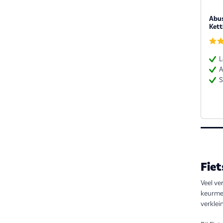
Abus
Kett
L
A
S
Fie
Veel ve
keurmer
verklei