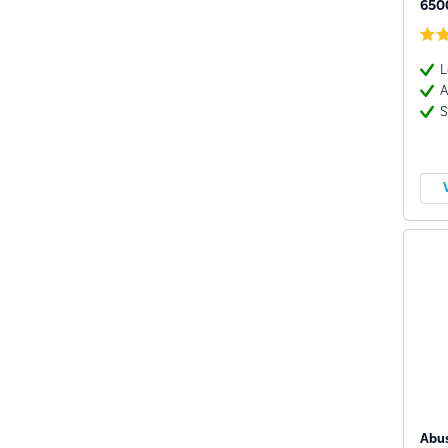
650
L
A
S
Abus