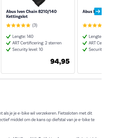
Abus Iven Chain 8210/140
Abus Kettingslot 8900 85cm
Kettingslot
(3)
(8)
Lengte: 140
Lengte:
ART Certificering: 2 sterren
ART Certificering: 2 sterren
Security level: 10
Security level:
94,95
54
als je je e-bike wil verzekeren. Fietssloten met dit
ctief middel om de kans op diefstal van je e-bike te