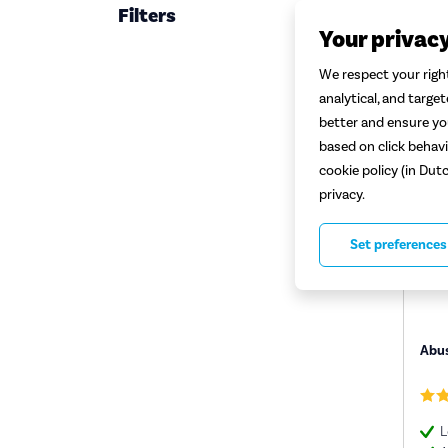
Filters
Fiet
Your privac
We respect your right
analytical, and targe
better and ensure you
based on click behavi
cookie policy (in Dut
privacy.
Set preferences
Abus
L