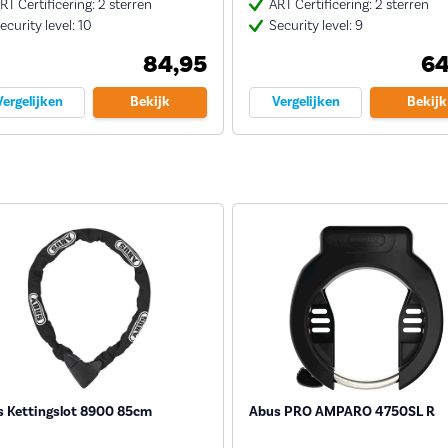
RT Certificering: 2 sterren
ART Certificering: 2 sterren
ecurity level: 10
Security level: 9
84,95
64
Vergelijken
Bekijk
Vergelijken
Bekijk
 Kettingslot 8900 85cm
Abus PRO AMPARO 4750SL R