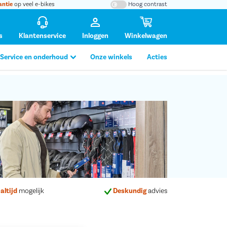
antie
op veel e-bikes
Hoog contrast
s
Klantenservice
Inloggen
Winkelwagen
Service en onderhoud
Onze winkels
Acties
altijd
mogelijk
Deskundig
advies