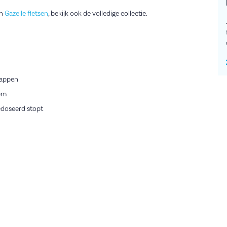
an
Gazelle fietsen
, bekijk ook de volledige collectie.
stappen
em
edoseerd stopt