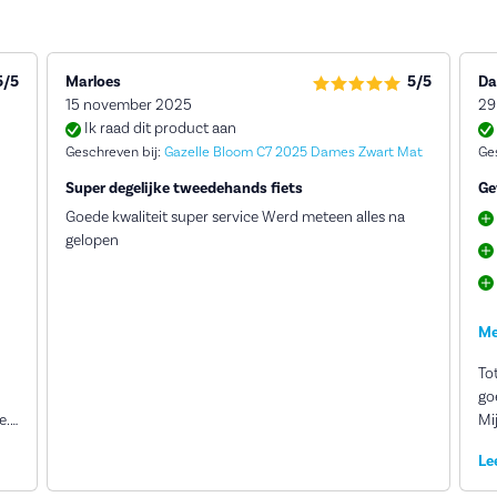
5/5
Marloes
5/5
Da
15 november 2025
29
Ik raad dit product aan
Geschreven bij:
Gazelle Bloom C7 2025 Dames Zwart Mat
Ge
Super degelijke tweedehands fiets
Ge
Goede kwaliteit super service Werd meteen alles na
gelopen
Me
Tot
goe
e.
Mij
een
co
Le
vo
eft
Alles