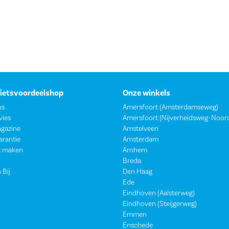
Fietsvoordeelshop
Onze winkels
ns
Amersfoort (Amsterdamseweg)
vies
Amersfoort (Nijverheidsweg-Noor
agazine
Amstelveen
garantie
Amsterdam
t maken
Arnhem
Breda
 Bij
Den Haag
Ede
Eindhoven (Aalsterweg)
Eindhoven (Steijgerweg)
Emmen
Enschede