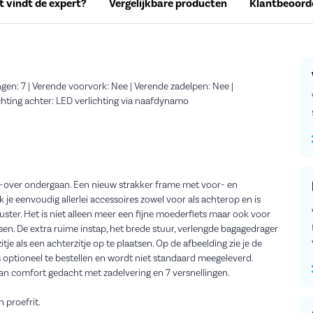
 vindt de expert?
Vergelijkbare producten
Klantbeoord
en: 7 | Verende voorvork: Nee | Verende zadelpen: Nee |
ichting achter: LED verlichting via naafdynamo
-over ondergaan. Een nieuw strakker frame met voor- en
 je eenvoudig allerlei accessoires zowel voor als achterop en is
ster. Het is niet alleen meer een fijne moederfiets maar ook voor
tsen. De extra ruime instap, het brede stuur, verlengde bagagedrager
je als een achterzitje op te plaatsen. Op de afbeelding zie je de
e is optioneel te bestellen en wordt niet standaard meegeleverd.
ok aan comfort gedacht met zadelvering en 7 versnellingen.
 proefrit.