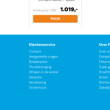
Shimano Nexus 7-Speed
1.019,-
Adviesprijs 1.199,-
Bekijk
Klantenservice
Over 
Contact
Over o
Veelgestelde vragen
Fietsad
Betaalopties
Fietsm
Thuisbezorging
5 jaar 
Afhalen in de winkel
Proefri
Garantie
Acties
Verzekering
Werken
Onderhoud
Zakelijk