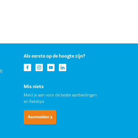
Als eerste op de hoogte zijn?
d)
Mis niets
Meld je aan voor de beste aanbiedingen
en fietstips
Aanmelden