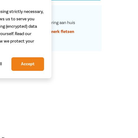
sing strictly necessary,
Vaste
scherpe
prijzen
ows us to serve you
Service en rijklare
aflevering aan huis
ing (encrypted) data
Grootste assortiment
a-merk fietsen
ourself. Read our
Deskundig
advies
how we protect your
ll
Accept