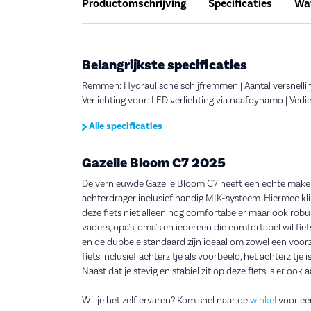
Productomschrijving
Specificaties
Wat
Belangrijkste specificaties
Remmen: Hydraulische schijfremmen | Aantal versnelling
Verlichting voor: LED verlichting via naafdynamo | Verl
Alle specificaties
Gazelle Bloom C7 2025
De vernieuwde Gazelle Bloom C7 heeft een echte make
achterdrager inclusief handig MIK-systeem. Hiermee klik
deze fiets niet alleen nog comfortabeler maar ook robuu
vaders, opa's, oma's en iedereen die comfortabel wil fie
en de dubbele standaard zijn ideaal om zowel een voorzit
fiets inclusief achterzitje als voorbeeld, het achterzitj
Naast dat je stevig en stabiel zit op deze fiets is er o
Wil je het zelf ervaren? Kom snel naar de
winkel
voor een