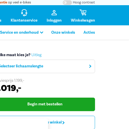
antie
op veel e-bikes
Hoog contrast
s
Klantenservice
Inloggen
Winkelwagen
Service en onderhoud
Onze winkels
Acties
lke maat kies je?
Uitleg
Selecteer lichaamslengte
viesprijs
1.199,-
tafbeelding vergroten
.019,-
Begin met bestellen
Proefrit in de winkel