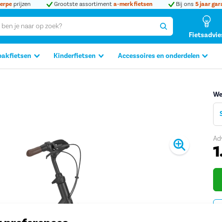
erpe
prijzen
Grootste assortiment
a-merk fietsen
Bij ons
5 jaar gar
Fietsadvie
bakfietsen
Kinderfietsen
Accessoires en onderdelen
We
Ad
Produc
1