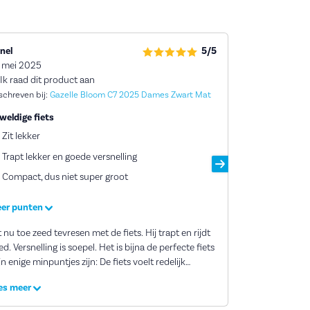
nel
5/5
Leyla Yildirim
 mei 2025
29 september 
Ik raad dit product aan
Ik raad dit 
schreven bij:
Gazelle Bloom C7 2025 Dames Zwart Mat
Geschreven bij:
weldige fiets
Super mama fi
Zit lekker
Goede servic
Trapt lekker en goede versnelling
Ik ben zeer tev
Compact, dus niet super groot
service. Ik heb veel f
geholpen was, t
er punten
Amersfoort kwa
Lees meer
geholpen door 
 nu toe zeed tevresen met de fiets. Hij trapt en rijdt
te vertellen, g
d. Versnelling is soepel. Het is bijna de perfecte fiets
aangegeven maat
n enige minpuntjes zijn: De fiets voelt redelijk
handig zou zijn
mpact. Dat kan mooo zijn, maar met een kind
fiets had beste
es meer
orop is het was lastiger opstappen en wegrijden.
had, maar ook 
 zit zo dicht op elkaar. Het windschermpje is heel