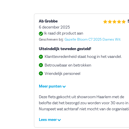
Ab Grobbe
6 december 2025
Ik raad dit product aan
Geschreven bij:
Gazelle Bloom C7 2025 Dames Wit
Uiteindelijk tevreden gesteld!
Klanttevredenheid staat hoog in het vaandel.
Betrouwbaar en betrokken
Vriendelijk personeel
Meer punten
Deze fiets gekocht uit showroom Haarlem met de
belofte dat het bezorgd zou worden voor 30 euro in
Nunspeet wat achteraf niet mocht van de organisati
Uiteindelijk toch zelf opgehaald met als vergoeding 
Lees meer
fietstas naar keuze voor 50% korting. Daar
aangekomen was Wesley Haanraads aanwezig en he