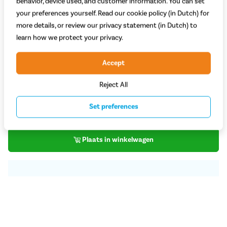
behavior, device used, and customer information. You can set
your preferences yourself. Read our cookie policy (in Dutch) for
more details, or review our privacy statement (in Dutch) to
learn how we protect your privacy.
Welke kleur kies je?
Zwart
Accept
Reject All
Op voorraad bij leverancier
69,-
Set preferences
Plaats in winkelwagen