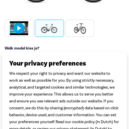
Welk model kies je?
Dames
Heren
Your privacy preferences
Welke maat kies je?
Uitleg
We respect your right to privacy and want our website to
work as well as possible for you. By using strictly necessary,
Selecteer lichaamslengte
analytical, and targeted cookies and similar technologies, we
improve your experience. This allows us to serve you better
Welke accu kies je?
Uitleg
and ensure you see relevant ads outside our website. If you
Selecteer de gewenste accu
consent, we do this by sharing (encrypted) data based on click
behavior, device used, and customer information. You can set
Adviesprijs
3.999,-
your preferences yourself. Read our cookie policy (in Dutch) for
3.099,-
more details, or review our privacy statement (in Dutch) to