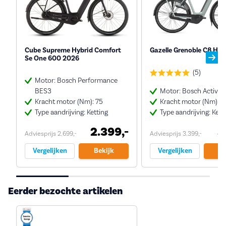
Cube Supreme Hybrid Comfort
Gazelle Grenoble C8 HM
Se One 600 2026
(5)
Motor: Bosch Performance
BES3
Motor: Bosch Active 
Kracht motor (Nm): 75
Kracht motor (Nm): 5
Type aandrijving: Ketting
Type aandrijving: Kett
2.399,-
3
Adviesprijs 2.699,-
Adviesprijs 3.399,-
Vergelijken
Bekijk
Vergelijken
Be
Eerder bezochte artikelen