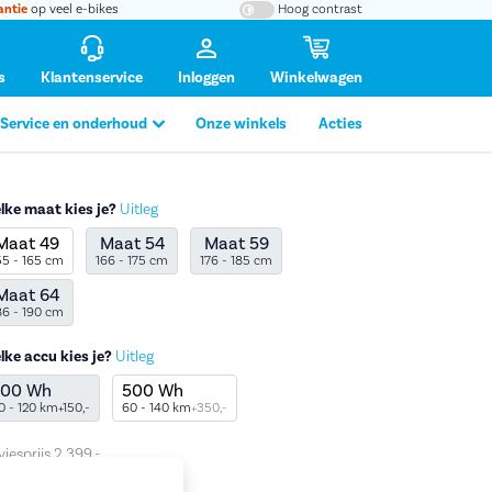
antie
op veel e-bikes
Hoog contrast
s
Klantenservice
Inloggen
Winkelwagen
Service en onderhoud
Onze winkels
Acties
lke maat kies je?
Uitleg
Maat 49
Maat 54
Maat 59
55 - 165 cm
166 - 175 cm
176 - 185 cm
Maat 64
tafbeelding vergroten
86 - 190 cm
lke accu kies je?
Uitleg
400 Wh
500 Wh
0 - 120 km
+150,-
60 - 140 km
+350,-
viesprijs
2.399,-
.699,-