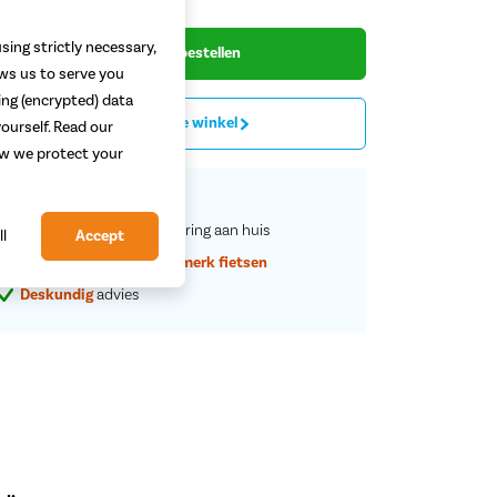
sing strictly necessary,
Begin met bestellen
ows us to serve you
ing (encrypted) data
Proefrit in de winkel
ourself. Read our
how we protect your
Vaste
scherpe
prijzen
Service en rijklare
aflevering aan huis
ll
Accept
Grootste assortiment
a-merk fietsen
Deskundig
advies