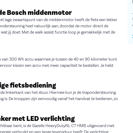
a de Bosch middenmotor
et lage zwaartepunt van de middenmotor heeft de fiets een lekker
 ondersteuning heel natuurlijk aan, doordat de motor direct de
wat jij doet. Met de walk assist functie loop je gemakkelijk met de
 van 300 Wh accu waarmee je tussen de 40 en 90 kilometer kunt
 ervoor kiezen een accu met meer capaciteit te bestellen. Je hebt
ge fietsbediening
 de linkerkant van het stuur. Hiermee kun je de trapondersteuning
 nog is. De knoppen zijn eenvoudig vanaf het handvat te bedienen, zo
nker met LED verlichting
zichtbaar bent, is de Gazelle HeavyDutyNL C7 HMB uitgevoerd met
energie verbruikt en een lange levensduur heeft. De verlichting