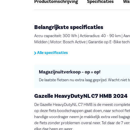
Productomschrijving
Specificaties
Wat
Belangrijkste specificaties
Accu capaciteit: 300 Wh | Actieradius: 40 - 90 km | Aanta
Midden | Motor: Bosch Active | Garantie op E-Bike techn
Alle specificaties
Magazijnuitverkoop – op = op!
De laatste fietsen nu extra laag geprijsd. Wacht niet 
Gazelle HeavyDutyNL C7 HMB 2024
De Gazelle HeavyDutyNL C7 HMB is de meest complete e
op deze fiets boodschappen gaat doen, naar school fiet
handige voordrager neem je makkelijk extra veel bagage
de fiets zonder problemen overal neer. Tel daar de 7 ver
elke dag heen en weer.