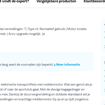
 vindt de expert?
Vergelijkbare producten
Klantbeoord
l versnellingen: 7 | Type rit: Recreatief gebruik | Motor locatie:
iek: | Accu upgrade mogelijk: Ja
te lang, want de voorraden zijn beperkt.
Meer informatie
lektrische transportfiets met middenmotor. Wat een genot als je
st of naar de sportclub gaat. Met de stevige bagagedrager en
 mee. Dankzij de stuurvergrendeling en dubbele standaard zet je
snellingen en krachtige middenmotor bij op en je rijdt zorgeloos