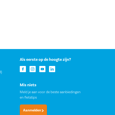
Als eerste op de hoogte zijn?
d)
Mis niets
Meld je aan voor de beste aanbiedingen
en fietstips
Aanmelden