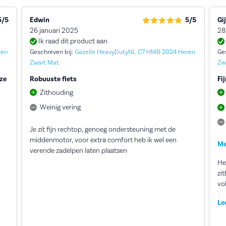
5/5
Edwin
5/5
Gi
26 januari 2025
28
Ik raad dit product aan
ren
Geschreven bij:
Gazelle HeavyDutyNL C7 HMB 2024 Heren
Ge
Zwart Mat
Zw
ze
Robuuste fiets
Fij
Zithouding
Weinig vering
Je zit fijn rechtop, genoeg ondersteuning met de
middenmotor, voor extra comfort heb ik wel een
Me
verende zadelpen laten plaatsen
Hee
zi
voldoen
wa
Le
tw
tr