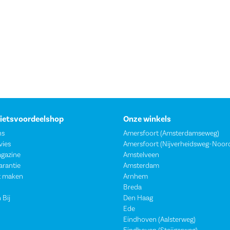
Fietsvoordeelshop
Onze winkels
ns
Amersfoort (Amsterdamseweg)
vies
Amersfoort (Nijverheidsweg-Noor
agazine
Amstelveen
garantie
Amsterdam
t maken
Arnhem
Breda
 Bij
Den Haag
Ede
Eindhoven (Aalsterweg)