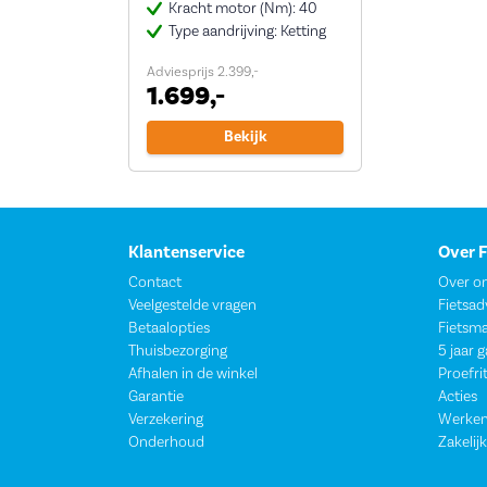
Kracht motor (Nm): 40
Type aandrijving: Ketting
Adviesprijs 2.399,-
1.699,-
Bekijk
Klantenservice
Over 
Contact
Over o
Veelgestelde vragen
Fietsad
Betaalopties
Fietsm
Thuisbezorging
5 jaar 
Afhalen in de winkel
Proefri
Garantie
Acties
Verzekering
Werken
Onderhoud
Zakelijk