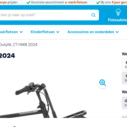
erpe
prijzen
Grootste assortiment
a-merk fietsen
Bij ons
5 jaar gar
Fietsadvie
bakfietsen
Kinderfietsen
Accessoires en onderdelen
yDutyNL C7 HMB 2024
 2024
We
1
Produc
1
We
5
Ad
1