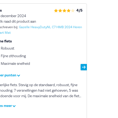
js
4/5
Rick
 december 2024
6 december 2
Ik raad dit product aan
Ik raad dit 
schreven bij:
Gazelle HeavyDutyNL C7 HMB 2024 Heren
Geschreven bij:
art Mat
Zwart Mat
ne fiets
Top fiets
Robuust
Degelijke fie
Fijne zithouding
Fijn zadel
Maximale snelheid
Mooi en stoe
er punten
Meer punten
rlijke fiets. Stevig op de standaard, robuust, fijne
Top fiets en ze
thouding. 7 versnellingen had niet gehoeven, 5 was
winkel Ridderke
de voor mij. De maximale snelheid van de fiets,
arbij trapondersteuning geboden wordt, is lager dan
es meer
ee elektrische fietsen van vrienden. De
apondersteuning werkt tot 25km/h op het display,