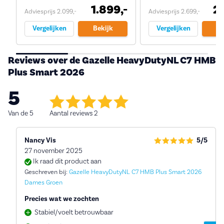
1.899,-
2.
Adviesprijs 2.099,-
Adviesprijs 2.699,-
Vergelijken
Bekijk
Vergelijken
Be
Reviews over de Gazelle HeavyDutyNL C7 HMB
Plus Smart 2026
5
Van de 5
Aantal reviews 2
Nancy Vis
5/5
27 november 2025
Ik raad dit product aan
Geschreven bij:
Gazelle HeavyDutyNL C7 HMB Plus Smart 2026
Dames Groen
Precies wat we zochten
Stabiel/voelt betrouwbaar