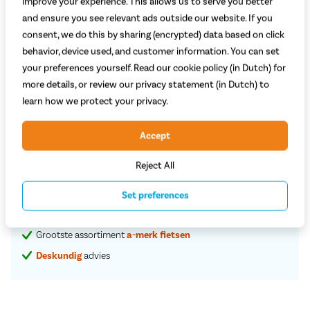
improve your experience. This allows us to serve you better
400 Wh
500 Wh
and ensure you see relevant ads outside our website. If you
50 - 110 km
60 - 120 km
+200,-
consent, we do this by sharing (encrypted) data based on click
Adviesprijs
2.899,-
behavior, device used, and customer information. You can set
2.419,-
your preferences yourself. Read our cookie policy (in Dutch) for
more details, or review our privacy statement (in Dutch) to
learn how we protect your privacy.
Begin met bestellen
Accept
Proefrit in de winkel
Reject All
Vaste
scherpe
prijzen
Set preferences
Service en rijklare
aflevering aan huis
Grootste assortiment
a-merk fietsen
Deskundig
advies