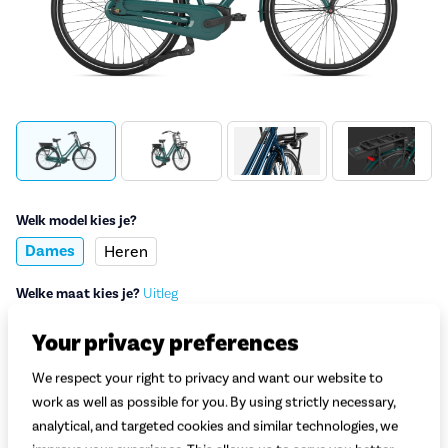
Welk model kies je?
Dames
Heren
Welke maat kies je?
Uitleg
Maat 46
Maat 49
Maat 54
Maat 59
Your privacy preferences
150 - 155 cm
155 - 165 cm
166 - 175 cm
176 - 185 cm
Maat 64
We respect your right to privacy and want our website to
186 - 195 cm
work as well as possible for you. By using strictly necessary,
analytical, and targeted cookies and similar technologies, we
Welke accu kies je?
Uitleg