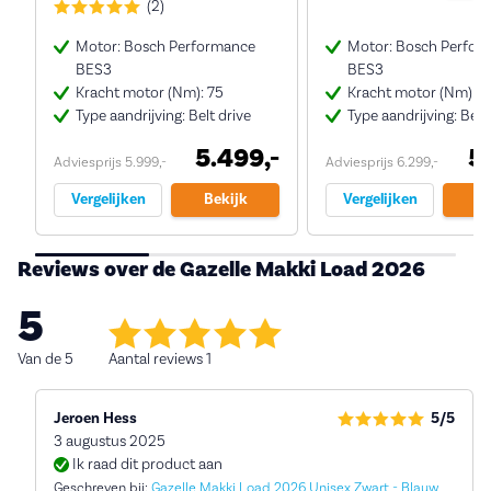
(2)
Motor: Bosch Performance
Motor: Bosch Perfor
BES3
BES3
Kracht motor (Nm): 75
Kracht motor (Nm): 7
Type aandrijving: Belt drive
Type aandrijving: Belt
5.499,-
5
Adviesprijs 5.999,-
Adviesprijs 6.299,-
Vergelijken
Bekijk
Vergelijken
Be
Reviews over de Gazelle Makki Load 2026
5
Van de 5
Aantal reviews 1
Jeroen Hess
5/5
3 augustus 2025
Ik raad dit product aan
Geschreven bij:
Gazelle Makki Load 2026 Unisex Zwart - Blauw