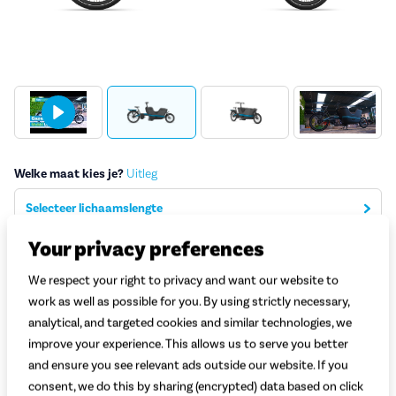
Welke maat kies je?
Uitleg
Selecteer lichaamslengte
Your privacy preferences
Welke accu kies je?
Uitleg
We respect your right to privacy and want our website to
Selecteer de gewenste accu
work as well as possible for you. By using strictly necessary,
analytical, and targeted cookies and similar technologies, we
Adviesprijs
5.699,-
5.599,-
improve your experience. This allows us to serve you better
and ensure you see relevant ads outside our website. If you
consent, we do this by sharing (encrypted) data based on click