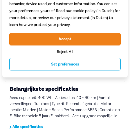
Begin met bestellen
behavior, device used, and customer information. You can set
your preferences yourself. Read our cookie policy (in Dutch) for
more details, or review our privacy statement (in Dutch) to
Proefrit in de winkel
learn how we protect your privacy.
Accept
Vaste
scherpe
prijzen
Grootste assortiment
a-merk fietsen
Reject All
Deskundig
advies
Set preferences
Belangrijkste specificaties
Accu capaciteit: 400 Wh | Actieradius: 40 - 90 km | Aantal
versnellingen: Traploos | Type rit: Recreatief gebruik | Motor
locatie: Midden | Motor: Bosch Performance BES3 | Garantie op
E-Bike techniek: 5 jaar (E-bakfiets) | Accu upgrade mogelijk: Ja
Alle specificaties