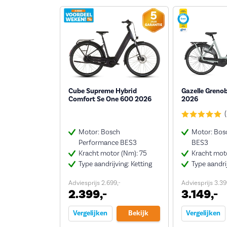
Cube Supreme Hybrid
Gazelle Greno
Comfort Se One 600 2026
2026
Motor: Bosch
Motor: Bosc
Performance BES3
BES3
Kracht motor (Nm): 75
Kracht mot
Type aandrijving: Ketting
Type aandrij
Adviesprijs 2.699,-
Adviesprijs 3.39
2.399,-
3.149,-
Vergelijken
Bekijk
Vergelijken