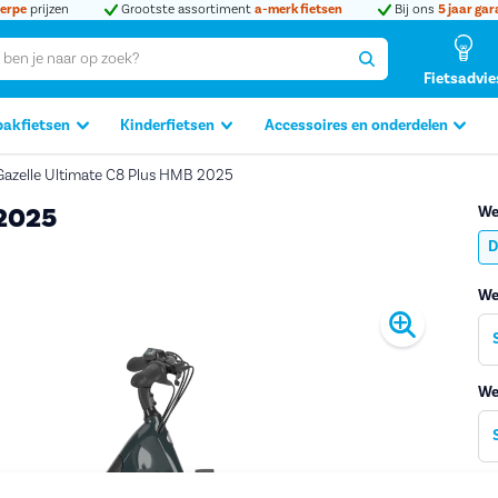
erpe
prijzen
Grootste assortiment
a-merk fietsen
Bij ons
5 jaar gar
Fietsadvie
bakfietsen
Kinderfietsen
Accessoires en onderdelen
Gazelle Ultimate C8 Plus HMB 2025
 2025
We
D
We
Produc
We
Ad