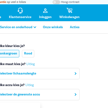
antie
op veel e-bikes
Hoog contrast
s
Klantenservice
Inloggen
Winkelwagen
Service en onderhoud
Onze winkels
Acties
lke kleur kies je?
onkergroen
Rood
lke maat kies je?
Uitleg
tafbeelding vergroten
Selecteer lichaamslengte
lke accu kies je?
Uitleg
Selecteer de gewenste accu
viesprijs
3.799,-