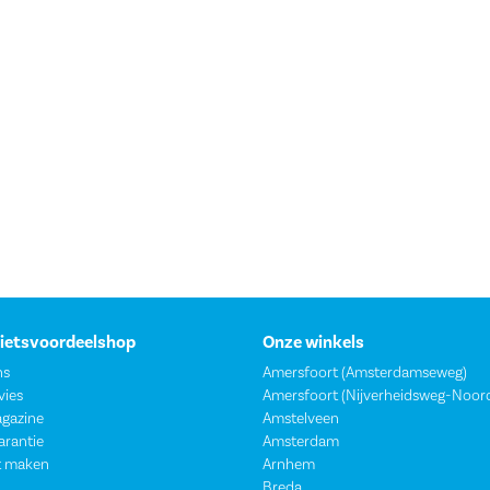
hogere snelheid mogelijk, fingers crossed) Eigenlijk had
ik de fiets in een herenmodel in het rood willen hebben,
maar de blauwgroene kleur stelt mij ook tevreden.
Fietsvoordeelshop
Onze winkels
ns
Amersfoort (Amsterdamseweg)
vies
Amersfoort (Nijverheidsweg-Noor
agazine
Amstelveen
garantie
Amsterdam
t maken
Arnhem
Breda