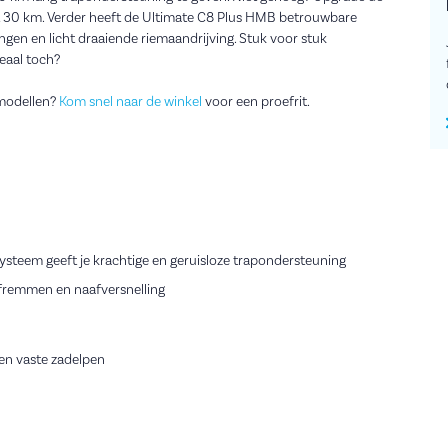
t 30 km. Verder heeft de Ultimate C8 Plus HMB betrouwbare
gen en licht draaiende riemaandrijving. Stuk voor stuk
eaal toch?
 modellen?
Kom snel naar de winkel
voor een proefrit.
steem geeft je krachtige en geruisloze trapondersteuning
jfremmen en naafversnelling
en vaste zadelpen