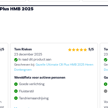
8 Plus HMB 2025
5/5
Tom Rieken
5/5
To
23 december 2025
23
Ik raad dit product aan
Geschreven bij:
Gazelle Ultimate C8 Plus HMB 2025 Heren
Ge
Donkergroen
Do
Wereldfiets voor actieve personen
Ga
Goede verlichting
Fluisterstil
Tandriemaandrijving
en
Vo
oor
vo