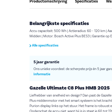
Productomschrijving
Specificaties
Wat
Belangrijkste specificaties
Accu capaciteit: 500 Wh | Actieradius: 60 - 120 km | Aant
Midden | Motor: Bosch Active Plus BES3 | Garantie op E-
Alle specificaties
5 jaar garantie
Ons unieke voordeel: de scherpste prijs én 5 jaar g
informatie
Gazelle Ultimate C8 Plus HMB 2025
Liefhebber van snelheid en design? Dan past de Gazelle 
Plus middenmotor met het smart systeem is het krachtig
Purion display links op het stuur. Het frame is robuust 
Onderschat de accu niet, want hij is in staat je 60 tot