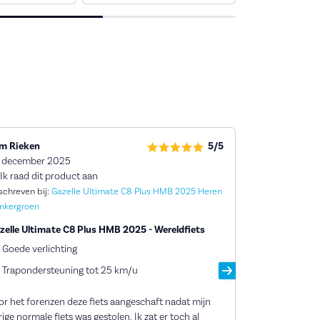
m Rieken
5/5
Piet Wenker
 december 2025
5 december 2
Ik raad dit product aan
Ik raad dit 
schreven bij:
Gazelle Ultimate C8 Plus HMB 2025 Heren
Geschreven bij:
nkergroen
Dames Rood
zelle Ultimate C8 Plus HMB 2025 - Wereldfiets
Goed meegeda
Goede verlichting
snelle leveri
Trapondersteuning tot 25 km/u
Bij de bestelli
afhandeling he
or het forenzen deze fiets aangeschaft nadat mijn
gewerkt. De fie
rige normale fiets was gestolen. Ik zat er toch al