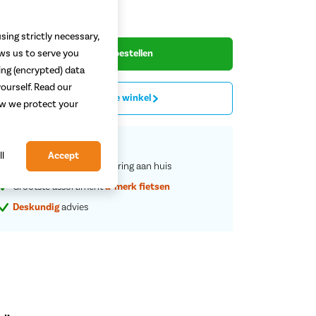
.199,-
sing strictly necessary,
ows us to serve you
Begin met bestellen
ing (encrypted) data
ourself. Read our
Proefrit in de winkel
how we protect your
Vaste
scherpe
prijzen
ll
Accept
Service en rijklare
aflevering aan huis
Grootste assortiment
a-merk fietsen
Deskundig
advies