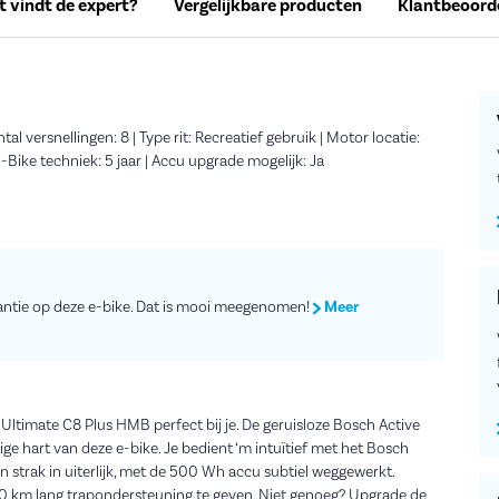
 vindt de expert?
Vergelijkbare producten
Klantbeoord
al versnellingen: 8 | Type rit: Recreatief gebruik | Motor locatie:
Bike techniek: 5 jaar | Accu upgrade mogelijk: Ja
arantie op deze e-bike. Dat is mooi meegenomen!
Meer
Ultimate C8 Plus HMB perfect bij je. De geruisloze Bosch Active
e hart van deze e-bike. Je bedient ‘m intuïtief met het Bosch
en strak in uiterlijk, met de 500 Wh accu subtiel weggewerkt.
 120 km lang trapondersteuning te geven. Niet genoeg? Upgrade de