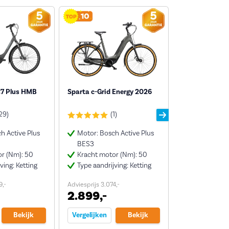
C7 Plus HMB
Sparta c-Grid Energy 2026
Gazelle Grenob
HMB First Edi
29)
(1)
h Active Plus
Motor: Bosch Active Plus
Motor: Bos
BES3
Performanc
r (Nm): 50
Kracht motor (Nm): 50
Kracht moto
ving: Ketting
Type aandrijving: Ketting
Type aandrij
9,-
Adviesprijs 3.074,-
Adviesprijs 4.199
2.899,-
3.899,-
Bekijk
Vergelijken
Bekijk
Vergelijken