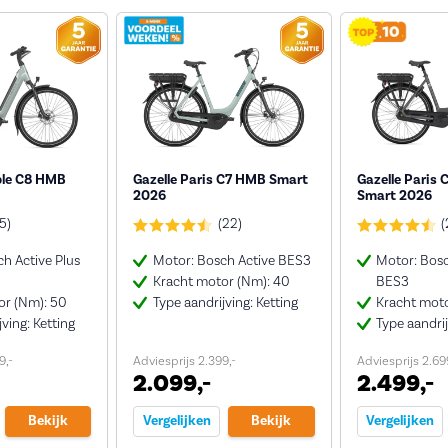
ble C8 HMB
Gazelle Paris C7 HMB Smart
Gazelle Paris 
2026
Smart 2026
(5)
(22)
(
h Active Plus
Motor: Bosch Active BES3
Motor: Bosc
Kracht motor (Nm): 40
BES3
or (Nm): 50
Type aandrijving: Ketting
Kracht moto
ving: Ketting
Type aandrij
9,-
Adviesprijs 2.399,-
Adviesprijs 2.69
2.099,-
2.499,-
Bekijk
Vergelijken
Bekijk
Vergelijken