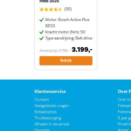
HMB 2025
(30)
Motor: Bosch Active Plus
BES3
Kracht motor (Nm): 50
Type aandrijving: Belt drive
3.199,-
Adviesprijs 3.799,-
Bekijk
Klantenservice
Over 
Contact
Over o
Veelgestelde vragen
Fietsad
Betaalopties
Fietsm
Thuisbezorging
5 jaar 
Afhalen in de winkel
Proefri
Garantie
Acties