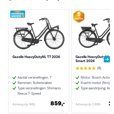
Gazelle HeavyDutyNL T7 2026
Gazelle HeavyDutyNL C
Smart 2026
(8)
Aantal versnellingen: 7
Motor: Bosch Active
Remmen: Rollerbrakes
Kracht motor (Nm): 4
Type versnellingen: Shimano
Type aandrijving: Kett
Nexus 7-Speed
859,-
2
Adviesprijs 949,-
Adviesprijs 2.699,-