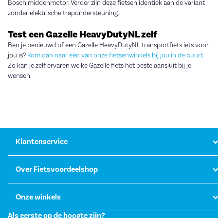
Bosch middenmotor. Verder zijn deze fietsen identiek aan de variant
zonder elektrische trapondersteuning.
Test een Gazelle HeavyDutyNL zelf
Ben je benieuwd of een Gazelle HeavyDutyNL transportfiets iets voor
jou is?
Kom dan naar één van onze fietsenwinkels bij jou in de buurt.
Zo kan je zelf ervaren welke Gazelle fiets het beste aansluit bij je
wensen.
Klantenservice
Over Fietsvoordeelshop
Onze winkels
Als eerste op de hoogte zijn?