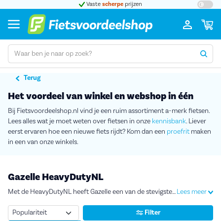
t 5
Vaste
scherpe
prijzen
Groot
Terug
Het voordeel van winkel en webshop in één
Bij Fietsvoordeelshop.nl vind je een ruim assortiment a-merk fietsen.
Lees alles wat je moet weten over fietsen in onze
kennisbank
. Liever
eerst ervaren hoe een nieuwe fiets rijdt? Kom dan een
proefrit
maken
in een van onze winkels.
Gazelle HeavyDutyNL
Met de HeavyDutyNL heeft Gazelle een van de stevigste transportfietsen ontworpen, zonder een compromis te hebben gemaakt in het ontwerp van de fiets.
Lees meer
Sorteren
Filter