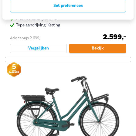
(8)
Set preferences
Motor: Bosch Active BES3
Kracht motor (Nm): 40
Type aandrijving: Ketting
2.599,-
Adviesprijs 2.699,-
Vergelijken
Bekijk