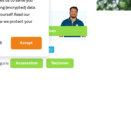
ows us to serve you
ing (encrypted) data
ourself. Read our
how we protect your
Geschreven door:
Ruben
ll
Accept
dit bericht:
gorie:
Accessoires
Gezinnen