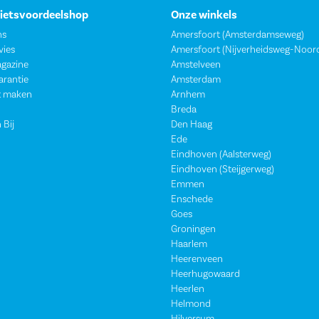
Fietsvoordeelshop
Onze winkels
ns
Amersfoort (Amsterdamseweg)
vies
Amersfoort (Nijverheidsweg-Noor
agazine
Amstelveen
garantie
Amsterdam
t maken
Arnhem
Breda
 Bij
Den Haag
Ede
Eindhoven (Aalsterweg)
Eindhoven (Steijgerweg)
Emmen
Enschede
Goes
Groningen
Haarlem
Heerenveen
Heerhugowaard
Heerlen
Helmond