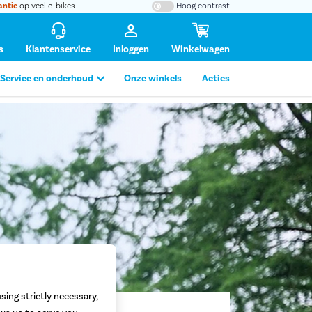
antie
op veel e-bikes
Hoog contrast
s
Klantenservice
Inloggen
Winkelwagen
Service en onderhoud
Onze winkels
Acties
sing strictly necessary,