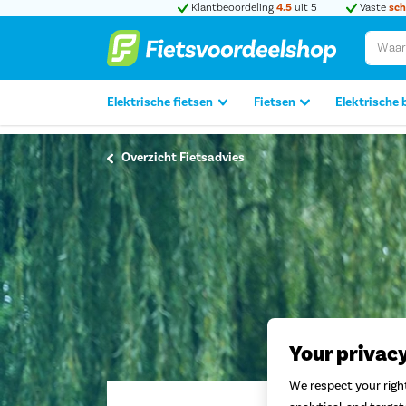
Klantbeoordeling
4.5
uit 5
Vaste
sch
Elektrische fietsen
Fietsen
Elektrische 
Overzicht Fietsadvies
Your privac
We respect your right