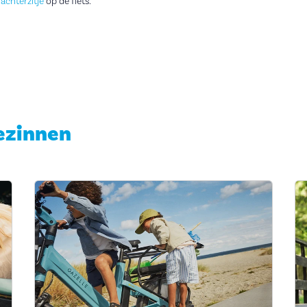
achterzitje
op de fiets.
ezinnen