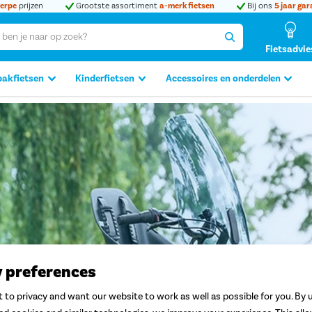
erpe
prijzen
Grootste assortiment
a-merk fietsen
Bij ons
5 jaar gar
Fietsadvie
bakfietsen
Kinderfietsen
Accessoires en onderdelen
y preferences
 to privacy and want our website to work as well as possible for you. By u