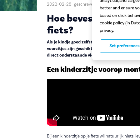
analytical, and targe
2022-02-28 · geschreven door Ruben
better and ensure you
Hoe bevestig je een f
based on click behavi
cookie policy (in Dut
fiets?
privacy.
Als je kindje goed zelfstandig kan zitten, dan m
Set preferences
voorzitjes zijn geschikt voor kinderen van 9 maa
direct onderstaande video om gemakkelijk zelf e
Een kinderzitje voorop mon
Bij een kinderzitje op je fiets wil natuurlijk niets l