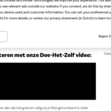
ted cookies and similar technologies, we improve your experience. This all
 see relevant ads outside our website. If you consent, we do this by shar
ietsstoeltje voorop je
or, device used, and customer information. You can set your preferences y
ch) for more details, or review our privacy statement (in Dutch) to learn 
ag je kindje ook mee in een voorzitje op de fiets. De meeste
Reject A
nden tot 3 jaar (15 kg). Lees hier ons stappenplan of bekijk
Deel 
en fietszitje voorop te monteren.
teren met onze Doe-Het-Zelf video:
Cate
iever dan dat het goed en veilig op je fiets gemonteerd is. Ieder