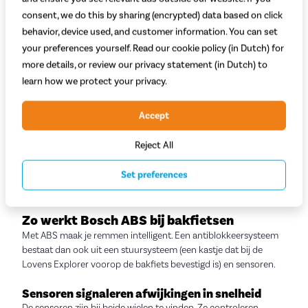
ABS. Met een antiblokkeersysteem verklein je de kans op slip-
consent, we do this by sharing (encrypted) data based on click
en valpartijen aanzienlijk. De Lovens Explorer was al een van de
veiligste bakfietsen. Met de toevoeging van de ABS-technologie
behavior, device used, and customer information. You can set
wordt daar nog een schepje bovenop gedaan. Alle
Lovens
your preferences yourself. Read our cookie policy (in Dutch) for
Explorer bakfietsen
met het smart systeem van Bosch zijn nu
more details, or review our privacy statement (in Dutch) to
ook verkrijgbaar in een uitvoering met ABS.
learn how we protect your privacy.
Accept
Reject All
Set preferences
Zo werkt Bosch ABS bij bakfietsen
Met ABS maak je remmen intelligent. Een antiblokkeersysteem
bestaat dan ook uit een stuursysteem (een kastje dat bij de
Lovens Explorer voorop de bakfiets bevestigd is) en sensoren.
Sensoren signaleren afwijkingen in snelheid