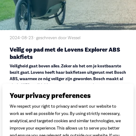
2024-08-23 · geschreven door Wessel
Veilig op pad met de Lovens Explorer ABS
bakfiets
Veiligheid gaat boven alles. Zeker als het om je kostbaarste
bezit gaat. Lovens heeft haar bakfietsen uitgerust met Bosch
ABS, waarmee ze nóg veiliger zijn geworden. Bosch maakt al
sinds 1978 antiblokkeersystemen voor auto’s en
introduceerde het systeem vorig jaar ook voor e-bikes.
Your privacy preferences
Lovens is de eerste Nederlandse fietsfabrikant met een
bakfiets voorzien van het systeem van Bosch.
We respect your right to privacy and want our website to
work as well as possible for you. By using strictly necessary,
Minder risico op slip- en valpartijen
analytical, and targeted cookies and similar technologies, we
De Lovens Explorer, een van de populairste bakfietsen van het
improve your experience. This allows us to serve you better
moment, is sinds kort ook verkrijgbaar in een uitvoering met
and ensure you see relevant ads outside our website. If you