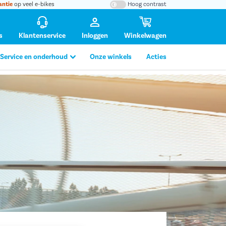
antie
op veel e-bikes
Hoog contrast
s
Klantenservice
Inloggen
Winkelwagen
Service en onderhoud
Onze winkels
Acties