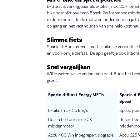
D-Burst is verkrijgbaar als e-bike (max. 25 kilome
bike beschikt over een Bosch Performance midd
middenmotor. Beide motoren ondersteunen je trapb
op gang en het vasthouden van snelheid kost nauw
Slimme fiets
Sparta d-Burst is een smart e-bike. Je verbindt je f
en voorkom je diefstal. De app geeft je ook inzicht
Snel vergelijken
Wil je weten welke variant van de d-Burst het best
gezet.
Sparta d-Burst Energy METb
Sparta d-
Speed
E-bike (max. 25 km/u)
Speed pede
Bosch Performance CX
Bosch Per
middenmotor
middenmo
Accu 400 Wh inbegrepen, upgrade
Accu 625