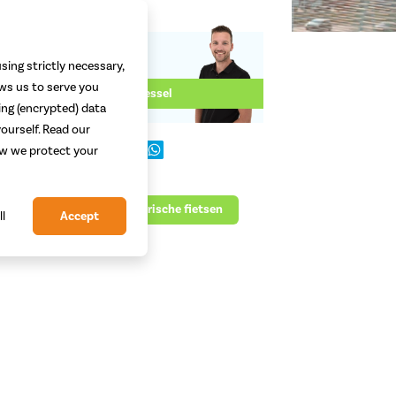
sing strictly necessary,
Geschreven door:
ows us to serve you
Wessel
ing (encrypted) data
ourself. Read our
dit bericht:
how we protect your
gorie:
ankoopadvies
Elektrische fietsen
ll
Accept