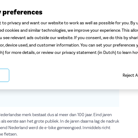
y preferences
sche fietsen van Sparta
 to privacy and want our website to work as well as possible for you. By u
-bike voor woon-werkverkeer, ontspannende tochten of een
ted cookies and similar technologies, we improve your experience. This all
 elektrische fietsen van Sparta. De e-bikes van Sparta vind je
 see relevant ads outside our website. If you consent, we do this by shar
im een eeuw mee. We nemen je mee in een korte geschiedenis
or, device used, and customer information. You can set your preferences y
t weten over de fietsen uit de verschillende modellijnen. De
Deel 
ch) for more details, or review our privacy statement (in Dutch) to learn 
jou past.
Cate
er het
merk Sparta
, of lees meer over de modellijnen van Sparta:
A
Reject A
ederlandse merk bestaat dus al meer dan 100 jaar. Eind jaren
 als eerste aan het grote publiek. In de jaren daarna lag de nadruk
tsend Nederland werd de e-bike gemeengoed. Inmiddels richt
e fietsen.