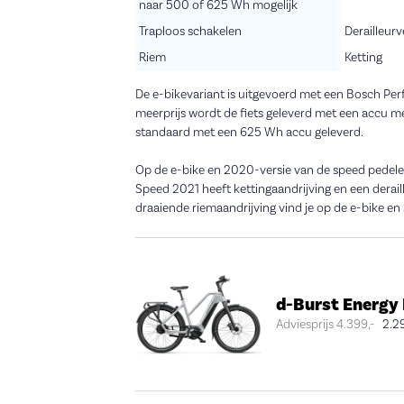
naar 500 of 625 Wh mogelijk
Traploos schakelen
Derailleurv
Riem
Ketting
De e-bikevariant is uitgevoerd met een Bosch P
meerprijs wordt de fiets geleverd met een accu 
standaard met een 625 Wh accu geleverd.
Op de e-bike en 2020-versie van de speed pedelec
Speed 2021 heeft kettingaandrijving en een derai
draaiende riemaandrijving vind je op de e-bike e
d-Burst Energ
Adviesprijs
4.399,-
2.2