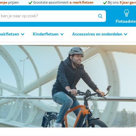
erpe
prijzen
Grootste assortiment
a-merk fietsen
Bij ons
5 jaar gar
Fietsadvie
bakfietsen
Kinderfietsen
Accessoires en onderdelen