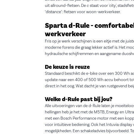
uit allround-fietsen. De c staat voor 'city', stads
‘distance’: fietsen voor woon-werkverkeer.
Sparta d-Rule - comfortabe
werkverkeer
Fris op je werk verschijnen is een eitje met de juis
moderne forens die graag lekker actief is. Het mo
hydraulische schijfremmen en aangename duosho
De keuze is reuze
Standaard beschikt de e-bike over een 300 Wh acc
update naar een 400 of 500 Wh accu behoort tot 
direct in het oog. Wat dacht je van rustgevend beig
Welke d-Rule past bij jou?
Alle uitvoeringen van de d-Rule laten je moeiteloos
hellingen heb je het met de M5TB, Energy en Ultra 
met een Bosch Performance motor met een koppe
voor intuïtieve bediening. Ook het Intuvia displa
mogelijkheden. Een schakeladvies bijvoorbeeld. To