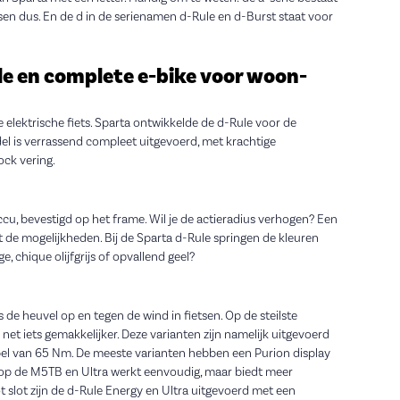
fietsen dus. En de d in de serienamen d-Rule en d-Burst staat voor
le en complete e-bike voor woon-
te elektrische fiets. Sparta ontwikkelde de d-Rule voor de
del is verrassend compleet uitgevoerd, met krachtige
ck vering.
u, bevestigd op het frame. Wil je de actieradius verhogen? Een
de mogelijkheden. Bij de Sparta d-Rule springen de kleuren
e, chique olijfgrijs of opvallend geel?
 de heuvel op en tegen de wind in fietsen. Op de steilste
net iets gemakkelijker. Deze varianten zijn namelijk uitgevoerd
l van 65 Nm. De meeste varianten hebben een Purion display
y op de M5TB en Ultra werkt eenvoudig, maar biedt meer
t slot zijn de d-Rule Energy en Ultra uitgevoerd met een