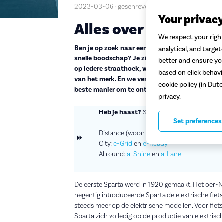
2023-03-06 · geschreven door Wessel
Your privac
Alles over de elektri
We respect your right
Ben je op zoek naar een complete en moderne e
analytical, and targe
snelle boodschap? Je zit hoe dan ook goed op de
better and ensure you
op iedere straathoek, want het merk gaat al ru
based on click behavi
van het merk. En we vertellen je alles wat je moe
cookie policy (in Dut
beste manier om te ontdekken welke Sparta bij 
privacy.
Heb je haast?
Spring direct naar alles ov
Set preferences
Distance (woon-werk):
d-Rule
en
d-Burst
⏩
City:
c-Grid
en
c-Ready
Allround:
a-Shine
en
a-Lane
De eerste Sparta werd in 1920 gemaakt. Het oer-N
negentig introduceerde Sparta de elektrische fiets
steeds meer op de elektrische modellen. Voor fie
Sparta zich volledig op de productie van elektrisch