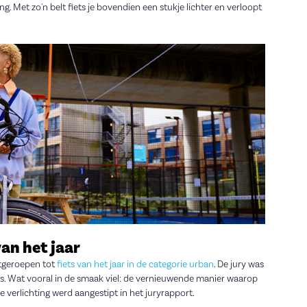
g. Met zo'n belt fiets je bovendien een stukje lichter en verloopt
an het jaar
itgeroepen tot
fiets van het jaar in de categorie urban
. De jury was
ts. Wat vooral in de smaak viel: de vernieuwende manier waarop
e verlichting werd aangestipt in het juryrapport.