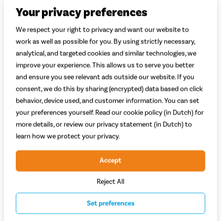
Your privacy preferences
We respect your right to privacy and want our website to
work as well as possible for you. By using strictly necessary,
analytical, and targeted cookies and similar technologies, we
improve your experience. This allows us to serve you better
and ensure you see relevant ads outside our website. If you
consent, we do this by sharing (encrypted) data based on click
behavior, device used, and customer information. You can set
your preferences yourself. Read our cookie policy (in Dutch) for
more details, or review our privacy statement (in Dutch) to
learn how we protect your privacy.
Alpina Cargo 18 inch
Leeftijd: 4 - 6 jaar
Accept
Remmen: Terugtraprem i.c.m. velgrem
Wielmaat: 18
Reject All
339,-
Adviesprijs 359,-
Set preferences
Vergelijken
Bekijk