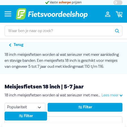
t 5
Vaste
scherpe
prijzen
Groot
Terug
18 inch meisjesfietsen worden al wat serieuzer met meer aankleding
en stevige banden. Een meisjesfiets 18 inch is geschikt voor meisjes
van ongeveer 5 tot 7 jaar oud met kledingmaat 110 t/m 116.
Meisjesfietsen 18 inch | 5-7 jaar
18 inch meisjesfietsen worden al wat serieuzer met meer aankleding en stevige banden. Een meisjesfiets 18 inch is geschikt voor meisjes van ongeveer 5 tot 7 jaar oud met kledingmaat 110 t/m 116.
Lees meer
Sorteren
Filter
Filter