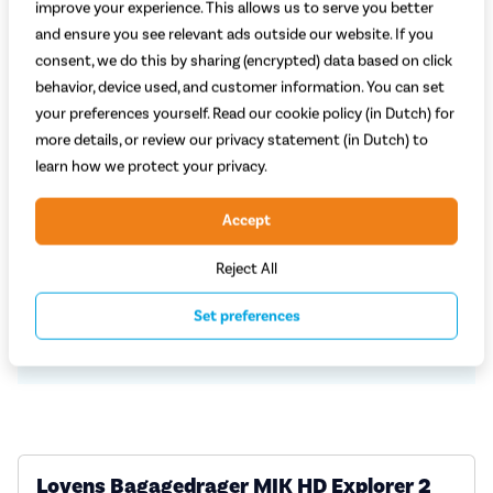
improve your experience. This allows us to serve you better
and ensure you see relevant ads outside our website. If you
consent, we do this by sharing (encrypted) data based on click
behavior, device used, and customer information. You can set
Welke kleur kies je?
your preferences yourself. Read our cookie policy (in Dutch) for
Zwart
more details, or review our privacy statement (in Dutch) to
learn how we protect your privacy.
Voldoende op voorraad
Accept
99,95
Reject All
Plaats in winkelwagen
Set preferences
Lovens Bagagedrager MIK HD Explorer 2