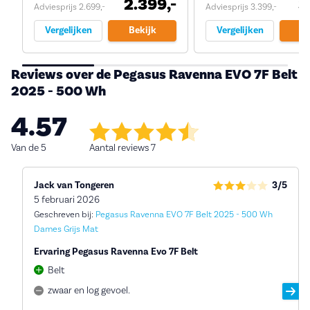
2.399,-
3
Adviesprijs 2.699,-
Adviesprijs 3.399,-
Vergelijken
Bekijk
Vergelijken
Be
Reviews over de Pegasus Ravenna EVO 7F Belt
2025 - 500 Wh
4.57
Van de 5
Aantal reviews 7
Jack van Tongeren
3/5
5 februari 2026
Geschreven bij:
Pegasus Ravenna EVO 7F Belt 2025 - 500 Wh
Dames Grijs Mat
Ervaring Pegasus Ravenna Evo 7F Belt
Belt
zwaar en log gevoel.