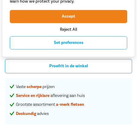
learn how we protect your privacy.
500 Wh
60 - 120 km
Accept
Adviesprijs
3.549,-
2.799,-
Reject All
Set preferences
Begin met bestellen
Proefrit in de winkel
Vaste
scherpe
prijzen
Service en rijklare
aflevering aan huis
Grootste assortiment
a-merk fietsen
Deskundig
advies