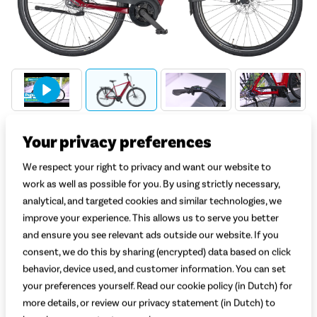
Your privacy preferences
Welk model kies je?
Heren
Dames
We respect your right to privacy and want our website to
work as well as possible for you. By using strictly necessary,
Welke kleur kies je?
analytical, and targeted cookies and similar technologies, we
Rood
Grijs Mat
improve your experience. This allows us to serve you better
and ensure you see relevant ads outside our website. If you
Welke maat kies je?
Uitleg
consent, we do this by sharing (encrypted) data based on click
Maat 50
Maat 55
Maat 60
Maat 65
behavior, device used, and customer information. You can set
160 - 170 cm
171 - 180 cm
181 - 190 cm
191 - 200 cm
your preferences yourself. Read our cookie policy (in Dutch) for
more details, or review our privacy statement (in Dutch) to
Welke accu kies je?
Uitleg