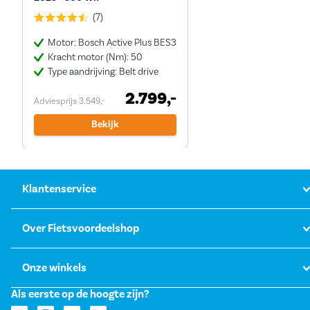
(7)
Motor: Bosch Active Plus BES3
Kracht motor (Nm): 50
Type aandrijving: Belt drive
2.799,-
Adviesprijs 3.549,-
Bekijk
Klantenservice
Over Fietsvoordeelshop
Onze winkels
Als eerste op de hoogte zijn?