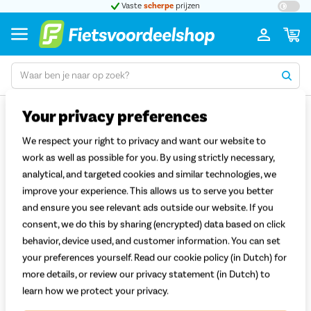
t 5
Vaste
scherpe
prijzen
Groot
Korting op accessoires na onderhoud of
Your privacy preferences
reparatie? Dit zijn de voorwaarden
We respect your right to privacy and want our website to
Met een mooie
fietstas
en degelijk
ABUS-slot
maak je jouw
work as well as possible for you. By using strictly necessary,
fietsritten leuker en veiliger. Ook een
onderhoudsbeurt
bij onze
analytical, and targeted cookies and similar technologies, we
werkplaatsen draagt bij aan dat zorgeloze fietsgevoel. Als klant
improve your experience. This allows us to serve you better
van Fietsvoordeelshop krijg je 20% korting bij aankoop van zo'n
and ensure you see relevant ads outside our website. If you
accessoire. Maak gebruik van dit aanbod nadat je fiets een
consent, we do this by sharing (encrypted) data based on click
onderhoudsbeurt heeft gehad of is gerepareerd.
behavior, device used, and customer information. You can set
your preferences yourself. Read our cookie policy (in Dutch) for
Dit zijn de voorwaarden van de actie:
more details, or review our privacy statement (in Dutch) to
De korting kan worden gebruikt bij alle in de winkel aanwezige
learn how we protect your privacy.
fietstassen (ongeacht het merk) en ABUS sloten. Er is geen limiet