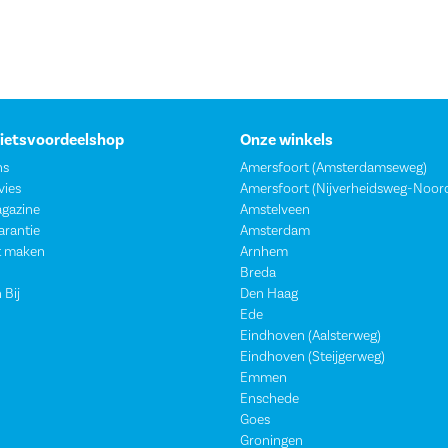
Fietsvoordeelshop
Onze winkels
ns
Amersfoort (Amsterdamseweg)
vies
Amersfoort (Nijverheidsweg-Noor
agazine
Amstelveen
garantie
Amsterdam
t maken
Arnhem
Breda
 Bij
Den Haag
Ede
Eindhoven (Aalsterweg)
Eindhoven (Steijgerweg)
Emmen
Enschede
Goes
Groningen