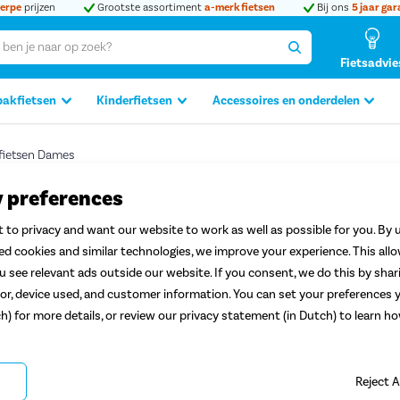
erpe
prijzen
Grootste assortiment
a-merk fietsen
Bij ons
5 jaar gar
Fietsadvie
bakfietsen
Kinderfietsen
Accessoires en onderdelen
tfietsen Dames
y preferences
Service en rijklare
aflevering aan huis
Proefrit 
 to privacy and want our website to work as well as possible for you. By u
ted cookies and similar technologies, we improve your experience. This all
 see relevant ads outside our website. If you consent, we do this by shar
lle Transportfietsen Dames
or, device used, and customer information. You can set your preferences y
ch) for more details, or review our privacy statement (in Dutch) to learn 
Reject A