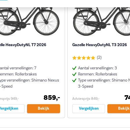
lle HeavyDutyNL T7 2026
Gazelle HeavyDutyNL T3 2026
(2)
antal versnellingen: 7
Aantal versnellingen: 3
emmen: Rollerbrakes
Remmen: Rollerbrakes
ype versnellingen: Shimano Nexus
Type versnellingen: Shimano 
-Speed
3-Speed
859,-
7
sprijs 949,-
Adviesprijs 849,-
Vergelijken
Bekijk
Vergelijken
Bekijk