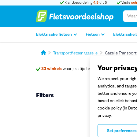
Klantbeoordeling
4.5
uit 5
Vaste
sch
Elektrische fietsen
Fietsen
Elektrische 
Transportfietsen/gazelle
Gazelle Transpor
Your privac
33 winkels
waar je altijd terechtkan
We respect your right
analytical, and targe
better and ensure you
Filters
Gaze
based on click behavi
cookie policy (in Dut
privacy.
Set preferences