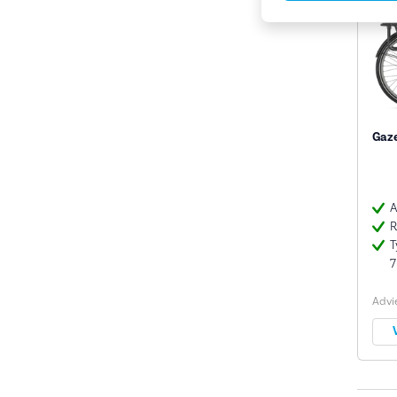
Gaze
A
R
T
7
Advie