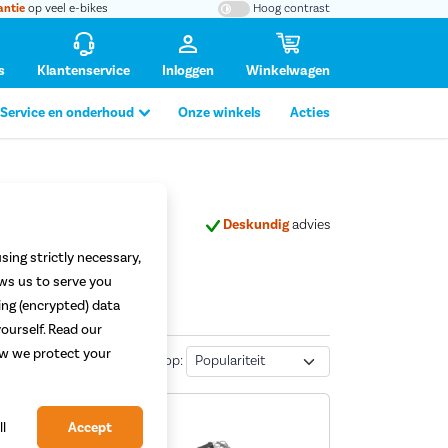
antie
op veel e-bikes
Hoog contrast
s
Klantenservice
Inloggen
Winkelwagen
Service en onderhoud
Onze winkels
Acties
altijd
mogelijk
Deskundig
advies
sing strictly necessary,
ows us to serve you
ing (encrypted) data
ourself. Read our
how we protect your
Sorteren
3
resultaten
|
Sorteer op:
ll
Accept