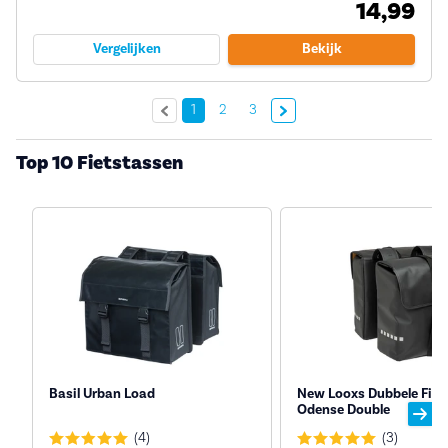
14,99
Vergelijken
Bekijk
Volgende »
1
2
3
Top 10 Fietstassen
Basil Urban Load
New Looxs Dubbele Fiet
Odense Double
(4)
(3)