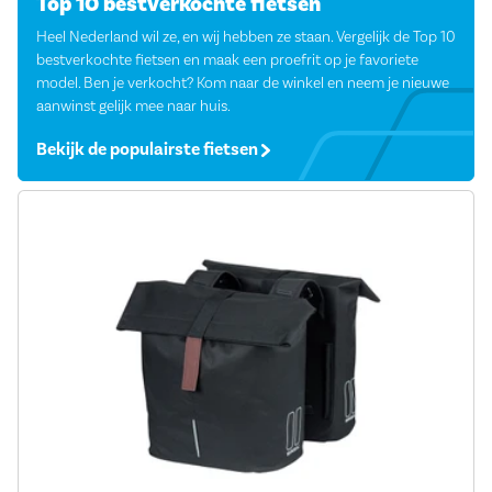
Top 10 bestverkochte fietsen
Heel Nederland wil ze, en wij hebben ze staan. Vergelijk de Top 10
bestverkochte fietsen en maak een proefrit op je favoriete
model. Ben je verkocht? Kom naar de winkel en neem je nieuwe
aanwinst gelijk mee naar huis.
Bekijk de populairste fietsen