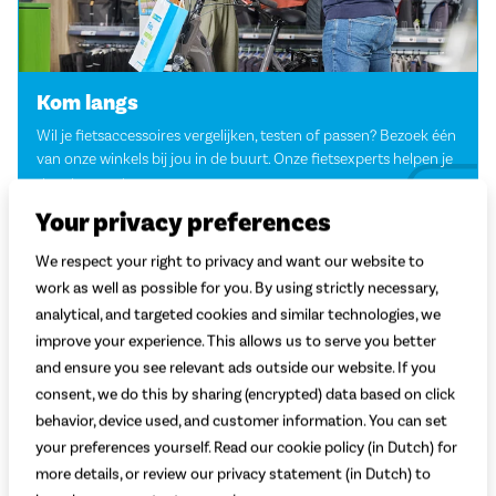
Kom langs
Wil je fietsaccessoires vergelijken, testen of passen? Bezoek één
van onze winkels bij jou in de buurt. Onze fietsexperts helpen je
graag op weg.
Your privacy preferences
Vind jouw winkel
We respect your right to privacy and want our website to
work as well as possible for you. By using strictly necessary,
analytical, and targeted cookies and similar technologies, we
improve your experience. This allows us to serve you better
and ensure you see relevant ads outside our website. If you
consent, we do this by sharing (encrypted) data based on click
behavior, device used, and customer information. You can set
your preferences yourself. Read our cookie policy (in Dutch) for
more details, or review our privacy statement (in Dutch) to