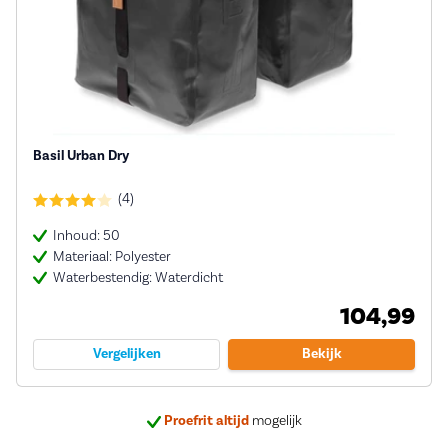
Basil Urban Dry
(4)
Inhoud: 50
Materiaal: Polyester
Waterbestendig: Waterdicht
104,99
Vergelijken
Bekijk
Proefrit altijd
mogelijk
Bij ons
5 jaar garantie
op veel e-bikes
Deskundig
advies