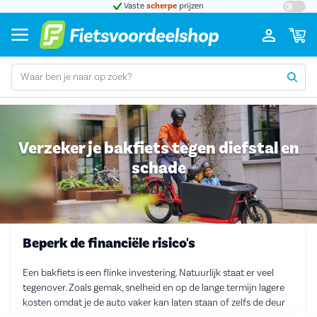
t 5
Vaste
scherpe
prijzen
Groot
Verzeker je bakfiets tegen diefstal en
schade
Beperk de financiële risico's
Een bakfiets is een flinke investering. Natuurlijk staat er veel
tegenover. Zoals gemak, snelheid en op de lange termijn lagere
kosten omdat je de auto vaker kan laten staan of zelfs de deur