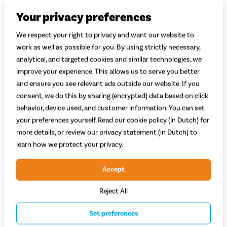
uit kan doen. Het loont hoe dan ook om je bakfiets te
verzekeren. Want diefstal is nooit helemaal uit te sluiten. Net als
Your privacy preferences
een aanrijding door een auto. Met een bakfietsverzekering
voorkom je onverwachte kosten en mag je snel een herstelde of
We respect your right to privacy and want our website to
nieuwe bakfiets verwachten na zo’n gebeurtenis.
work as well as possible for you. By using strictly necessary,
analytical, and targeted cookies and similar technologies, we
Voor een bakfiets kan je bij de meeste verzekaars een
normale
improve your experience. This allows us to serve you better
fietsverzekering
afsluiten. Veel verzekeraars geven een flinke
and ensure you see relevant ads outside our website. If you
korting op de premie als de bakfiets is uitgerust met een GPS-
consent, we do this by sharing (encrypted) data based on click
tracker. Op deze pagina lees je hoe het werkt.
behavior, device used, and customer information. You can set
your preferences yourself. Read our cookie policy (in Dutch) for
more details, or review our privacy statement (in Dutch) to
learn how we protect your privacy.
Accept
Reject All
Set preferences