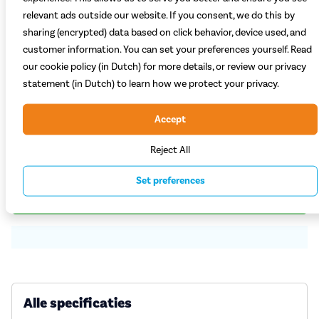
relevant ads outside our website. If you consent, we do this by
sharing (encrypted) data based on click behavior, device used, and
customer information. You can set your preferences yourself. Read
Welke kleur kies je?
our cookie policy (in Dutch) for more details, or review our privacy
statement (in Dutch) to learn how we protect your privacy.
Lichtgrijs
Mintgroen
Teal groen
Zwart
Accept
Verwacht tussen 10 augustus 2026 en 16 augustus 2026 (bestel 
89,99
Reject All
Set preferences
Plaats in winkelwagen
Alle specificaties