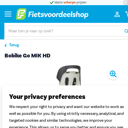
Vaste
scherpe
prijzen
Terug
Bobike Go MIK HD
Pro
Your privacy preferences
We respect your right to privacy and want our website to work as
well as possible for you. By using strictly necessary, analytical, and
targeted cookies and similar technologies, we improve your
experience. This allows us to serve you better and ensure you see